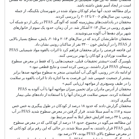
است در ایجاد آسم نقش داشته باشد.
برای مطالعه جدید، آنها تمام کودکان متولد شده در شهرستان بلکینگه، از جمله
رونبی، بین سال‌های ۲۰۰۶ تا ۲۰۱۳ را بررسی کردند.
محققان در یادداشت‌های پیش‌زمینه گفتند که آلودگی PFAS در یکی از دو شبکه آب
شهری رونبی در سال ۲۰۱۳ آشکار شد. در آن زمان، حدود یک سوم از خانوارهای
شهر برای دهه‌ها آب آلوده می‌نوشیدند.
محققان خاطرنشان کردند که در سال‌های ۲۰۱۴ و ۲۰۱۵، پایش، سطح بسیار بالایی
از PFAS را در آزمایش خون ۳۳۰۰ نفر از ساکنان رونبی نشان داد.
این فاجعه فرصتی را برای محققان فراهم کرد تا اثرات بالقوه مواد شیمیایی PFAS
بر سلامت نوزادان و کودکان را بهتر بررسی کنند.
بلومبرگ گفت:«بیشتر تحقیقات قبلی، جمعیت‌هایی را که فقط در معرض سطوح
زمینه‌ای PFAS قرار داشتند، بررسی کرده است و نتایج قطعی نبود.»
او ادامه داد:«در رونبی، آلودگی آب آشامیدنی منجر به سطوح مواجهه صدها برابر
بیشتر از جمعیت عمومی شد. این فرصت به ما اجازه داد تا اثرات بالقوه بر سلامت
را در طیف وسیع‌تری از مواجهه ارزیابی کنیم.»
محققان از آدرس مادران برای تخمین میزان مواجهه آنها با آب آلوده به PFAS
استفاده کردند، سپس سلامت فرزندان آنها را با استفاده از داده‌های ملی بیمار
پیگیری کردند.
محققان گزارش دادند که حدود ۱۸ درصد از کودکان در طول پیگیری به خس خس
سینه و ۱۷٪ به آسم مبتلا شدند. قرار گرفتن در معرض سطوح شدید PFAS در آب
رونبی با ۴۴ درصد افزایش خطر ابتلا به آسم مرتبط بود.
این مطالعه می‌گوید در مجموع، حدود ۱۶ درصد از کودکانی که در معرض سطوح
پایین PFAS قرار داشتند، به آسم مبتلا شدند، در حالی که این رقم برای کودکانی که
در معرض سطوح بالای PFAS بودند، ۲۷ درصد بود.