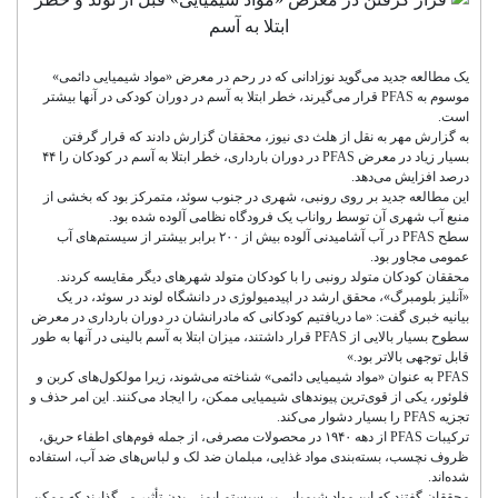
یک مطالعه جدید می‌گوید نوزادانی که در رحم در معرض «مواد شیمیایی دائمی»
موسوم به PFAS قرار می‌گیرند، خطر ابتلا به آسم در دوران کودکی در آنها بیشتر
است.
به گزارش مهر به نقل از هلث دی نیوز، محققان گزارش دادند که قرار گرفتن
بسیار زیاد در معرض PFAS در دوران بارداری، خطر ابتلا به آسم در کودکان را ۴۴
درصد افزایش می‌دهد.
این مطالعه جدید بر روی رونبی، شهری در جنوب سوئد، متمرکز بود که بخشی از
منبع آب شهری آن توسط رواناب یک فرودگاه نظامی آلوده شده بود.
سطح PFAS در آب آشامیدنی آلوده بیش از ۲۰۰ برابر بیشتر از سیستم‌های آب
عمومی مجاور بود.
محققان کودکان متولد رونبی را با کودکان متولد شهرهای دیگر مقایسه کردند.
«آنلیز بلومبرگ»، محقق ارشد در اپیدمیولوژی در دانشگاه لوند در سوئد، در یک
بیانیه خبری گفت: «ما دریافتیم کودکانی که مادرانشان در دوران بارداری در معرض
سطوح بسیار بالایی از PFAS قرار داشتند، میزان ابتلا به آسم بالینی در آنها به طور
قابل توجهی بالاتر بود.»
PFAS به عنوان «مواد شیمیایی دائمی» شناخته می‌شوند، زیرا مولکول‌های کربن و
فلوئور، یکی از قوی‌ترین پیوندهای شیمیایی ممکن، را ایجاد می‌کنند. این امر حذف و
تجزیه PFAS را بسیار دشوار می‌کند.
ترکیبات PFAS از دهه ۱۹۴۰ در محصولات مصرفی، از جمله فوم‌های اطفاء حریق،
ظروف نچسب، بسته‌بندی مواد غذایی، مبلمان ضد لک و لباس‌های ضد آب، استفاده
شده‌اند.
محققان گفتند که این مواد شیمیایی بر سیستم ایمنی بدن تأثیر می‌گذارند که ممکن