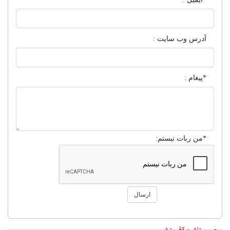
آدرس وب سایت :
*پیغام :
*من ربات نیستم:
ارسال
۱
۲