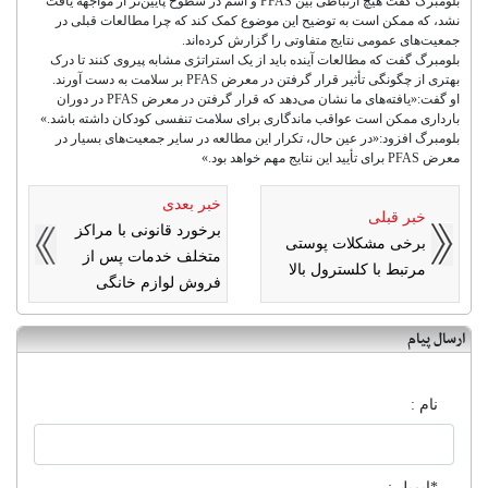
بلومبرگ گفت هیچ ارتباطی بین PFAS و آسم در سطوح پایین‌تر از مواجهه یافت
نشد، که ممکن است به توضیح این موضوع کمک کند که چرا مطالعات قبلی در
جمعیت‌های عمومی نتایج متفاوتی را گزارش کرده‌اند.
بلومبرگ گفت که مطالعات آینده باید از یک استراتژی مشابه پیروی کنند تا درک
بهتری از چگونگی تأثیر قرار گرفتن در معرض PFAS بر سلامت به دست آورند.
او گفت:«یافته‌های ما نشان می‌دهد که قرار گرفتن در معرض PFAS در دوران
بارداری ممکن است عواقب ماندگاری برای سلامت تنفسی کودکان داشته باشد.»
بلومبرگ افزود:«در عین حال، تکرار این مطالعه در سایر جمعیت‌های بسیار در
معرض PFAS برای تأیید این نتایج مهم خواهد بود.»
خبر بعدی
خبر قبلی
برخورد قانونی با مراکز
برخی مشکلات پوستی
متخلف خدمات پس از
مرتبط با کلسترول بالا
فروش لوازم خانگی
ارسال پیام
نام :
*ایمیل :