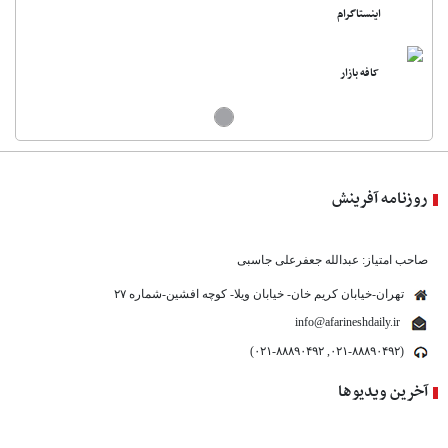
اینستاگرام
کافه بازار
روزنامه آفرینش
صاحب امتیاز: عبدالله جعفرعلی جاسبی
تهران-خیابان کریم خان- خیابان ویلا- کوچه افشین-شماره ۲۷
info@afarineshdaily.ir
(۰۲۱-۸۸۸۹۰۴۹۲, ۰۲۱-۸۸۸۹۰۴۹۲)
آخرین ویدیوها