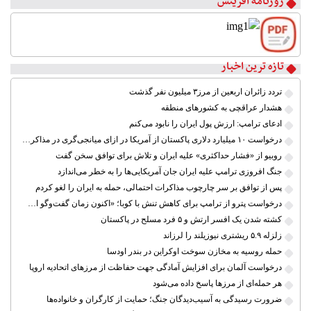
روزنامه آفرینش
۳
۴
۵
۶
۷
تازه ترین اخبار
۸
تردد زائران اربعین از مرز۳ میلیون نفر گذشت
هشدار عراقچی به کشورهای منطقه
ادعای ترامپ: ارزش پول ایران را نابود می‌کنم
درخواست ۱۰ میلیارد دلاری پاکستان از آمریکا در ازای میانجی‌گری در مذاکرات ایران
روبیو از «فشار حداکثری» علیه ایران و تلاش برای توافق سخن گفت
جنگ افروزی ترامپ علیه ایران جان آمریکایی‌ها را به خطر می‌اندازد
پس از توافق بر سر چارچوب مذاکرات احتمالی، حمله به ایران را لغو کردم
درخواست پترو از ترامپ برای کاهش تنش با کوبا؛ «اکنون زمان گفت‌وگو است»
کشته شدن یک افسر ارتش و ۵ فرد مسلح در پاکستان
زلزله ۵.۹ ریشتری نیوزیلند را لرزاند
حمله روسیه به مخازن سوخت اوکراین در بندر اودسا
درخواست آلمان برای افزایش آمادگی جهت حفاظت از مرزهای اتحادیه اروپا
هر حمله‌ای از مرزها پاسخ داده می‌شود
ضرورت رسیدگی به آسیب‌دیدگان جنگ؛ حمایت از کارگران و خانواده‌ها