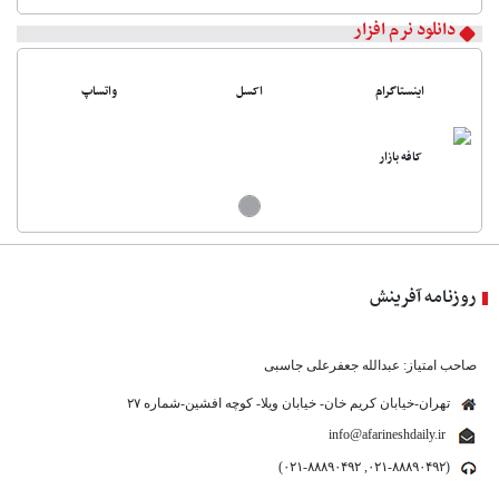
دانلود نرم افزار
اینستاگرام
اکسل
واتساپ
کافه بازار
روزنامه آفرینش
صاحب امتیاز: عبدالله جعفرعلی جاسبی
تهران-خیابان کریم خان- خیابان ویلا- کوچه افشین-شماره ۲۷
info@afarineshdaily.ir
(۰۲۱-۸۸۸۹۰۴۹۲, ۰۲۱-۸۸۸۹۰۴۹۲)