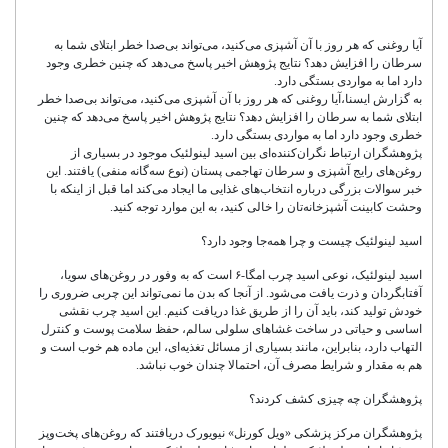
آیا روغنی که هر روز با آن آشپزی می‌کنید، می‌تواند بی‌صدا خطر ابتلای شما به
سرطان را افزایش دهد؟ نتایج پژوهش اخیر پاسخ می‌دهد که چنین خطری وجود
دارد اما به مواردی بستگی دارد.
به گزارش ایسنا،آیا روغنی که هر روز با آن آشپزی می‌کنید، می‌تواند بی‌صدا خطر
ابتلای شما به سرطان را افزایش دهد؟ نتایج پژوهش اخیر پاسخ می‌دهد که چنین
خطری وجود دارد اما به مواردی بستگی دارد.
پژوهشگران ارتباط نگران‌کننده‌ای بین اسید لینولئیک موجود در بسیاری از
روغن‌های رایج آشپزی و سرطان تهاجمی پستان (نوع سه‌گانه منفی) یافتند. این
خبر سوالات بزرگی درباره انتخاب‌های غذایی ما ایجاد می‌کند اما قبل از اینکه با
وحشت کابینت آشپزخانه‌تان را خالی کنید، به این موارد توجه کنید.
اسید لینولئیک چیست و چرا همه‌جا وجود دارد؟
اسید لینولئیک، نوعی اسید چرب امگا-۶ است که به وفور در روغن‌های سویا،
آفتابگردان و ذرت یافت می‌شود. از آنجا که بدن ما نمی‌تواند این چربی ضروری را
خودش تولید کند، باید آن را از طریق غذا دریافت کنیم. این اسید چرب نقشی
اساسی و حیاتی در ساخت غشاهای سلولی سالم، حفظ سلامت پوست و کنترل
التهاب دارد، بنابراین، مانند بسیاری از مسائل تغذیه‌ای، این ماده هم خوب است و
هم به مقدار و شرایط مصرف آن، احتمالا چندان خوب نباشد.
پژوهشگران چه چیزی کشف کردند؟
پژوهشگران مرکز پزشکی «ویل کورنل» نیویورک دریافتند که روغن‌های پخت‌وپز