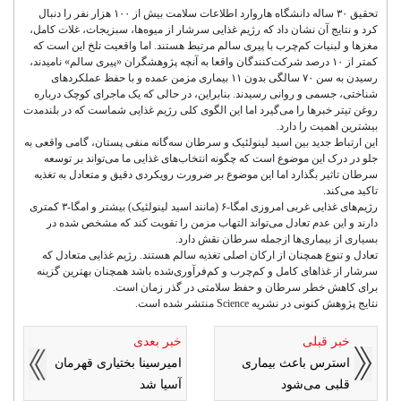
تحقیق ۳۰ ساله دانشگاه هاروارد اطلاعات سلامت بیش از ۱۰۰ هزار نفر را دنبال
کرد و نتایج آن نشان داد که رژیم غذایی سرشار از میوه‌ها، سبزیجات، غلات کامل،
مغزها و لبنیات کم‌چرب با پیری سالم مرتبط هستند. اما واقعیت تلخ این است که
کمتر از ۱۰ درصد شرکت‌کنندگان واقعا به آنچه پژوهشگران «پیری سالم» نامیدند،
رسیدن به سن ۷۰ سالگی بدون ۱۱ بیماری مزمن عمده و با حفظ عملکردهای
شناختی، جسمی و روانی رسیدند. بنابراین، در حالی که یک ماجرای کوچک درباره
روغن تیتر خبرها را می‌گیرد اما این الگوی کلی رژیم غذایی شماست که در بلندمدت
بیشترین اهمیت را دارد.
این ارتباط جدید بین اسید لینولئیک و سرطان سه‌گانه منفی پستان، گامی واقعی به
جلو در درک این موضوع است که چگونه انتخاب‌های غذایی ما می‌تواند بر توسعه
سرطان تاثیر بگذارد اما این موضوع بر ضرورت رویکردی دقیق و متعادل به تغذیه
تاکید می‌کند.
رژیم‌های غذایی غربی امروزی امگا-۶ (مانند اسید لینولئیک) بیشتر و امگا-۳ کمتری
دارند و این عدم تعادل می‌تواند التهاب مزمن را تقویت کند که مشخص شده در
بسیاری از بیماری‌ها ازجمله سرطان نقش دارد.
تعادل و تنوع همچنان از ارکان اصلی تغذیه سالم هستند. رژیم غذایی متعادل که
سرشار از غذاهای کامل و کم‌چرب و کم‌فرآوری‌شده باشد همچنان بهترین گزینه
برای کاهش خطر سرطان و حفظ سلامتی در گذر زمان است.
نتایج پژوهش کنونی در نشریه Science منتشر شده است.
خبر قبلی
خبر بعدی
استرس باعث بیماری
امیرسینا بختیاری قهرمان
قلبی می‌شود
آسیا شد