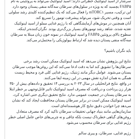
سرشار از اسید لینولئیک خطراتی دارند؛ اسید لینولئیک می‌تواند به پروتئینی به نام
FABP۵ بچسبد که به ویژه در سلول‌های سرطان سه‌گانه منفی پستان وجود دارد.
این ترکیب، مسیر mTORC۱ را فعال می‌کند که یک تنظیم‌کننده کلیدی رشد سلولی
است و وقتی تحریک شود، می‌تواند پیشرفت تومور را تسریع کند.
آنان همچنین در موش‌های آزمایشگاهی که با رژیم غذایی مملو از اسید لینولئیک
تغذیه شدند، شاهد رشد تومورهای بسیار بزرگ‌تری بودند. نگران‌کننده‌تر اینکه،
سطوح بالای پروتئین FABP۵ و اسید لینولئیک در نمونه خون زنان مبتلا به سرطان
سه‌گانه منفی پستان دیده شد که ارتباط بیولوژیکی را محتمل‌تر می‌کند.
باید نگران باشیم؟
نتایج این پژوهش نشان می‌دهد که اسید لینولئیک ممکن است رشد برخی
سرطان‌ها را تشویق کند اما به دقت ادعا نمی‌کند که این روغن‌ها موجب سرطان
پستان می‌شوند. عوامل دیگر مانند ژنتیک، رژیم غذایی کلی فرد و محیط زیست
همگی به همان اندازه نقش مهمی در این زمینه ایفا می‌کنند.
در واقع، نتایج فراتحلیلی در سال ۲۰۲۳ به بررسی ۱۴ تحقیق و داده‌های بیش از ۳۵۰
هزار زن پرداخت و دریافت که مصرف اسید لینولئیک تاثیر قابل‌توجهی بر خطر ابتلا
به سرطان پستان در جمعیت عمومی ندارد. نتایج تحقیق دیگری حتی اشاره کرد،
اسید لینولئیک ممکن است در برابر سرطان پستان محافظت ایجاد کند که نشان
می‌دهد چرا خواندن دقیق نتایج کار هوشمندانه‌ای است.
سازمان‌هایی مانند بنیاد جهانی تحقیقات سرطان تاکید کرد که مصرف متعادل
روغن‌های گیاهی خطرناک نیست بلکه چاقی و نه چربی‌های خاص عامل اصلی خطر
رژیم غذایی برای سرطان محسوب می‌شود.
رژیم غذایی، سرطان، و پیری سالم