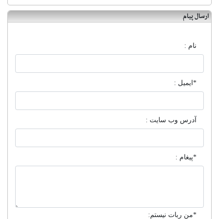
ارسال پیام
نام :
*ایمیل :
آدرس وب سایت :
*پیغام :
*من ربات نیستم: