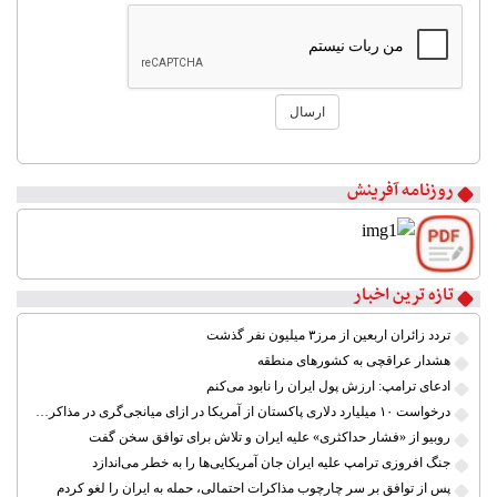
ارسال
۱
۲
روزنامه آفرینش
۳
۴
۵
۶
۷
تازه ترین اخبار
۸
تردد زائران اربعین از مرز۳ میلیون نفر گذشت
هشدار عراقچی به کشورهای منطقه
ادعای ترامپ: ارزش پول ایران را نابود می‌کنم
درخواست ۱۰ میلیارد دلاری پاکستان از آمریکا در ازای میانجی‌گری در مذاکرات ایران
روبیو از «فشار حداکثری» علیه ایران و تلاش برای توافق سخن گفت
جنگ افروزی ترامپ علیه ایران جان آمریکایی‌ها را به خطر می‌اندازد
پس از توافق بر سر چارچوب مذاکرات احتمالی، حمله به ایران را لغو کردم