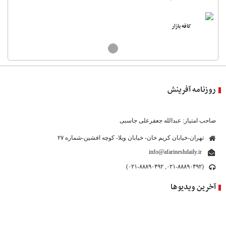
کافه بازار
روزنامه آفرینش
صاحب امتیاز: عبدالله جعفرعلی جاسبی
تهران-خیابان کریم خان- خیابان ویلا- کوچه افشین-شماره ۲۷
info@afarineshdaily.ir
(۰۲۱-۸۸۸۹۰۴۹۲, ۰۲۱-۸۸۸۹۰۴۹۲)
آخرین ویدیوها