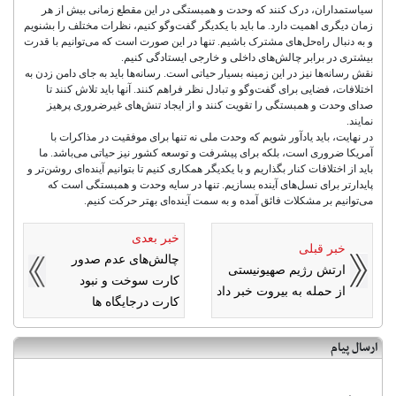
سیاستمداران، درک کنند که وحدت و همبستگی در این مقطع زمانی بیش از هر
زمان دیگری اهمیت دارد. ما باید با یکدیگر گفت‌وگو کنیم، نظرات مختلف را بشنویم
و به دنبال راه‌حل‌های مشترک باشیم. تنها در این صورت است که می‌توانیم با قدرت
بیشتری در برابر چالش‌های داخلی و خارجی ایستادگی کنیم.
نقش رسانه‌ها نیز در این زمینه بسیار حیاتی است. رسانه‌ها باید به جای دامن زدن به
اختلافات، فضایی برای گفت‌وگو و تبادل نظر فراهم کنند. آنها باید تلاش کنند تا
صدای وحدت و همبستگی را تقویت کنند و از ایجاد تنش‌های غیرضروری پرهیز
نمایند.
در نهایت، باید یادآور شویم که وحدت ملی نه تنها برای موفقیت در مذاکرات با
آمریکا ضروری است، بلکه برای پیشرفت و توسعه کشور نیز حیاتی می‌باشد. ما
باید از اختلافات کنار بگذاریم و با یکدیگر همکاری کنیم تا بتوانیم آینده‌ای روشن‌تر و
پایدارتر برای نسل‌های آینده بسازیم. تنها در سایه وحدت و همبستگی است که
می‌توانیم بر مشکلات فائق آمده و به سمت آینده‌ای بهتر حرکت کنیم.
خبر بعدی
خبر قبلی
چالش‌های عدم صدور
ارتش رژیم صهیونیستی
کارت سوخت و نبود
از حمله به بیروت خبر داد
کارت درجایگاه ها
ارسال پیام