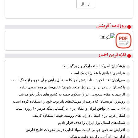
ارسال
۱
۲
روزنامه آفرینش
۳
۴
۵
۶
۷
تازه ترین اخبار
۸
پزشکیان: آمریکا استعمارگر و زورگو است
عراقچی: توافق با عمان نزدیک است
سی‌ان‌ان افشا کرد؛ستاد ارتش آمریکا به دنبال راهی برای خروج از جنگ است
پاکستان: باید در برابر اسرائیل متحد شویم؛ عادی‌سازی هیچ سودی ندارد
الزیدی به مقام سعودی: عراق سکوی حمله به کشورهای دیگر نخواهد شد
رویترز: عربستان ۸۶ درصد از موشک‌های پاتریوت خود را استفاده کرده است
«ای‌بی‌سی»: توافق ایران و عمان برای بازگشایی تنگه هرمز ۶۰ روزه است
ابتکار غرب برای انتقال دارایی‌های روسیه جهت استفاده کی‌یف
شبکه‌های انتقال پول ایران را هدف قرار دادیم
افزایش شاخص جهانی قیمت مواد غذایی در پی تحولات خلیج فارس
آغاز ثبت‌نام آزمون ارشد علوم پزشکی