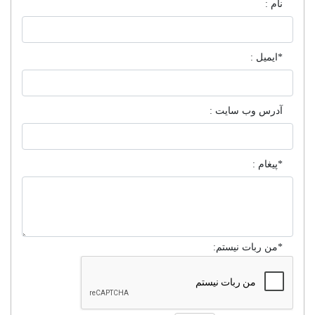
نام :
*ایمیل :
آدرس وب سایت :
*پیغام :
*من ربات نیستم: