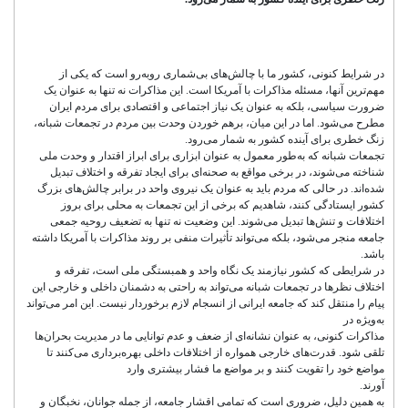
در شرایط کنونی، کشور ما با چالش‌های بی‌شماری روبه‌رو است که یکی از
مهم‌ترین آنها، مسئله مذاکرات با آمریکا است. این مذاکرات نه تنها به عنوان یک
ضرورت سیاسی، بلکه به عنوان یک نیاز اجتماعی و اقتصادی برای مردم ایران
مطرح می‌شود. اما در این میان، برهم خوردن وحدت بین مردم در تجمعات شبانه،
زنگ خطری برای آینده کشور به شمار می‌رود.
تجمعات شبانه که به‌طور معمول به عنوان ابزاری برای ابراز اقتدار و وحدت ملی
شناخته می‌شوند، در برخی مواقع به صحنه‌ای برای ایجاد تفرقه و اختلاف تبدیل
شده‌اند. در حالی که مردم باید به عنوان یک نیروی واحد در برابر چالش‌های بزرگ
کشور ایستادگی کنند، شاهدیم که برخی از این تجمعات به محلی برای بروز
اختلافات و تنش‌ها تبدیل می‌شوند. این وضعیت نه تنها به تضعیف روحیه جمعی
جامعه منجر می‌شود، بلکه می‌تواند تأثیرات منفی بر روند مذاکرات با آمریکا داشته
باشد.
در شرایطی که کشور نیازمند یک نگاه واحد و همبستگی ملی است، تفرقه و
اختلاف نظرها در تجمعات شبانه می‌تواند به راحتی به دشمنان داخلی و خارجی این
پیام را منتقل کند که جامعه ایرانی از انسجام لازم برخوردار نیست. این امر می‌تواند
به‌ویژه در
مذاکرات کنونی، به عنوان نشانه‌ای از ضعف و عدم توانایی ما در مدیریت بحران‌ها
تلقی شود. قدرت‌های خارجی همواره از اختلافات داخلی بهره‌برداری می‌کنند تا
مواضع خود را تقویت کنند و بر مواضع ما فشار بیشتری وارد
آورند.
به همین دلیل، ضروری است که تمامی اقشار جامعه، از جمله جوانان، نخبگان و