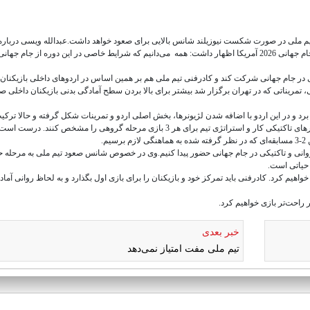
م ملی در صورت شکست نیوزیلند شانس بالایی برای صعود خواهد داشت.عبدالله ویسی درباره
شرایط آماده‌سازی تیم ملی فوتبال تا نخستین بازی ملی‌پوشان در جام جهانی 2026 آمریکا اظهار داشت: همه می‌دانیم که شرایط خاصی در این دوره از جام 
 در جام جهانی شرکت کند و کادرفنی تیم ملی هم بر همین اساس در اردوهای داخلی بازیکنان
نی، تمریناتی که در تهران برگزار شد بیشتر برای بالا بردن سطح آمادگی بدنی بازیکنان داخلی 
یا برد و در این اردو با اضافه شدن لژیونرها، بخش اصلی اردو و تمرینات شکل گرفته و حالا ترکی
بازیکنان کامل شده است. قلعه‌نویی و دستیارانش می‌توانند روی کارهای تاکتیکی کار و استراتژی تیم برای هر 3 بازی مرحله گروهی را مشخص کنند. در
م.
حی‌روانی و تاکتیکی در جام جهانی حضور پیدا کنیم.وی در خصوص شانس صعود تیم ملی به مرحله 
ر حیاتی است.
ا خواهیم کرد. کادرفنی باید تمرکز خود و بازیکنان را برای بازی اول بگذارد و به لحاظ روانی آماد
خبر بعدی
تیم ملی مفت امتیاز نمی‌دهد