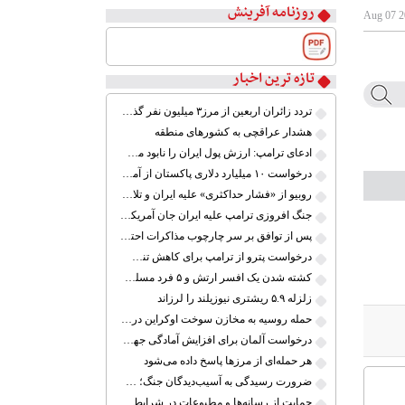
روزنامه آفرینش
تازه ترین اخبار
۱
۲
تردد زائران اربعین از مرز۳ میلیون نفر گذشت
۳
هشدار عراقچی به کشورهای منطقه
۴
ادعای ترامپ: ارزش پول ایران را نابود می‌کنم
۵
درخواست ۱۰ میلیارد دلاری پاکستان از آمریکا در ازای میانجی‌گری در مذاکرات ایران
۶
روبیو از «فشار حداکثری» علیه ایران و تلاش برای توافق سخن گفت
۷
جنگ افروزی ترامپ علیه ایران جان آمریکایی‌ها را به خطر می‌اندازد
۸
پس از توافق بر سر چارچوب مذاکرات احتمالی، حمله به ایران را لغو کردم
درخواست پترو از ترامپ برای کاهش تنش با کوبا؛ «اکنون زمان گفت‌وگو است»
کشته شدن یک افسر ارتش و ۵ فرد مسلح در پاکستان
زلزله ۵.۹ ریشتری نیوزیلند را لرزاند
حمله روسیه به مخازن سوخت اوکراین در بندر اودسا
درخواست آلمان برای افزایش آمادگی جهت حفاظت از مرزهای اتحادیه اروپا
هر حمله‌ای از مرزها پاسخ داده می‌شود
ضرورت رسیدگی به آسیب‌دیدگان جنگ؛ حمایت از کارگران و خانواده‌ها
حمایت از رسانه‌ها و مطبوعات در شرایط جنگی