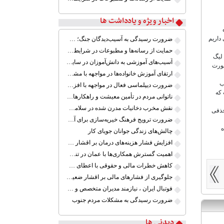
اخبار ویژه و یادداشت ها
جهانی داریم
ضرورت رسیدگی به آسیب‌دیدگان جنگ؛ حمایت از کارگران و خانواده‌ها
حمایت از رسانه‌ها و مطبوعات در شرایط جنگی
 لیگ
آسیب‌های آموزشی به دانش‌آموزان در سایه ابهام بازگشایی مدارس
صورت
ارتقای آموزش خانواده‌ها در مواجهه با مشکلات خاص
ب
ضرورت دیپلماسی فعال در مواجهه با افزایش تنش‌های نظامی میان ایران و آمریکا
ست است که
ناتوانی مردم در تأمین معیشت و راهکارهای کم اثر
نقش مخرب دخانیات مدرن شده در سلامت جوانان
حذفی
ضرورت ترویج فرهنگ خیریه‌سازی برای آموزش کودکان کم برخوردار ایران
ه
چالش‌های زندگی جوانان جویای کار
افزایش فشار هزینه‌های درمان بر اقشار ضعیف
اهمیت گسترش همکاری‌ها با عمان در تنگه هرمز
کاهش خطرات مالی و حقوقی با اعطای گواهینامه موتور سیکلت
جلوگیری از فشارهای مالی بر اقشار ضعیف جامعه ایران در شرایط بحرانی
فوتبال ایران ، نیازمند مدیران متخصص و آینده نگر
ضرورت رسیدگی به مشکلات مردم جنوب
دیدنی ها