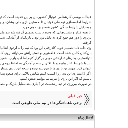
عبدالله ویسی کارشناس فوتبال کشورمان بر این عقیده است که تی
و به دلیل شرایط جنگی کشور همه چیز به هم خورد.
با همه فراز و نشیب‌هایی که وجود داشت تصمیم گرفته شد تیم ملی
برتری را دور هم جمع کرد. به دلیل دور بودن بازیکنان از آمادگی بد
گرفت.
وی ادامه داد: تصمیم خوب کادرفنی این بود که تیم را به اردوی آنتال
نتوانستیم دیدارهای تدارکاتی خوبی برگزار کنیم اما امیدوارم با همین 2-3 مسابقه‌ای که در نظر گرفته شده به هماهنگی لازم برسی
باید با شرایط کنار بیاییم و با بالاترین سطح آمادگی به لحاظ رو
عنوان کرد: مهمترین بازی ما با نیوزیلند بوده و نتیجه این بازی بسیا
اگر 3 امتیازی این دیدار را کسب کنیم شانس بالایی برای صعود پید
باشیم که اگر این بازی را ببریم می‌توانیم صعود کنیم.
در صورت پیروزی در دیدار نخست در 2 بازی بعد مقابل بلژیک و مصر راحت‌تر بازی خواهیم کرد.
خبر قبلی
برخی ناهماهنگی‌ها در تیم ملی طبیعی است
ارسال پیام