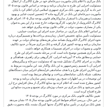
بانک مرکزی با اعلام پایان مأموریت دبیرخانه‌ای خود در طرح کالابرگ، از انتقال
مسئولیت اجرایی این طرح به سازمان برنامه و بودجه بر اساس قانون بودجه ۱۴۰۵
خبر داد.به گزارش مهر، بانک مرکزی جمهوری اسلامی ایران اعلام کرد با پایان
مأموریت دبیرخانه‌ای این بانک در کارگروه ماده ۱۳ (تضمین امنیت غذایی و بهبود
معیشت) و هم‌زمان با استقرار سازوکارهای قانونی بودجه سال ۱۴۰۵، اجرای طرح
کالابرگ الکترونیک از چارچوب کارگروه موقت خارج شده و از این پس به‌عنوان
یکی از مصارف مصوب دولت در قالب قانون بودجه پیگیری خواهد شد.
بر اساس اعلام بانک مرکزی، در ساختار جدید اجرای این سیاست حمایتی،
مسئولیت تأمین منابع، تخصیص اعتبار، زمان‌بندی پرداخت‌ها و تصمیم‌گیری درباره
نحوه اجرای کالابرگ الکترونیک همانند سایر هزینه‌های بودجه‌ای دولت بر عهده
سازمان برنامه و بودجه کشور قرار گرفته و بانک مرکزی صرفاً در حدود تکالیف
قانونی و مصوبات دولت در اجرای تصمیمات همکاری خواهد داشت.
بانک مرکزی همچنین توضیح داده است که در مرحله نخست اجرای این طرح
حمایتی و مطابق ماده ۱۳ آیین‌نامه اجرایی، کارگروهی برای راهبری، هماهنگی و
نظارت بر اجرای کالابرگ تشکیل شده بود که مسئولیت دبیرخانه و پیگیری‌های
اجرایی آن با تصمیم رئیس‌جمهور به این بانک واگذار شد. این مأموریت مربوط به
دوره آغازین اجرای طرح و با هدف ساماندهی فرآیندهای اجرایی میان دستگاه‌های
مختلف، شبکه بانکی، سامانه‌های پرداخت و نهادهای مرتبط بوده است.
این توضیحات در پی اظهارات صبح روز دوشنبه رئیس سازمان برنامه و بودجه
کشور مطرح شده است که اعلام کرده بود منابع کالابرگ از محل افزایش نرخ ارز
تأمین می‌شود و بانک مرکزی نیز حساب ویژه‌ای برای تجمیع و مدیریت منابع این
طرح افتتاح کرده است.
تعیین تکالیف قانونی بانک مرکزی در مورد کالابرگ در بودجه ۱۴۰۵
در عین حال، بررسی احکام ضوابط اجرایی قانون بودجه سال ۱۴۰۵ نشان می‌دهد
نقش بانک مرکزی در تأمین منابع کالابرگ نه‌تنها کمرنگ نشده، بلکه به‌صورت دقیق