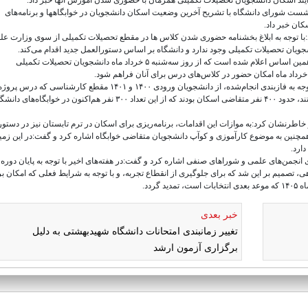
به گزارش دانشگاه صنعتی امیرکبیر، سید ابوالفضل میردهقان در نشست شورای دانشگاه با تشریح آخرین وضعیت اسکان دانشجویان در خوابگاه‎ها و برنامه‌های
کان خبر داد.
:با توجه به ابلاغ بخشنامه حضوری شدن کلاس ها در مقطع تحصیلات تکمیلی از سوی وزارت علو
نشجویان تحصیلات تکمیلی وجود ندارد و دانشگاه بر اساس دستورالعمل جدید اقدام می‌کند.
معاون فرهنگی و دانشجویی دانشگاه صنعتی امیرکبیر ادامه داد:بر همین اساس اعلام شده است که از روز سه‌شنبه ۵ خرداد ماه دانشجویان تحصیلات تکمیلی
میردهقان همچنین درباره وضعیت دانشجویان کارشناسی گفت:با توجه به فازبندی انجام‌شده، از دانشجویان ورودی ۱۴۰۰ و ۱۴۰۱ مقطع کار
کرده و با تأیید دانشکده نیاز به حضور برای انجام فعالیت عملی داشتند، حدود ۴۰۰ نفر متقاضی اسکان بودند که از این تعداد ۳۰۰ نفر هم‌اکنون در خوابگاه‌های
خاطرنشان کرد:به موازات این اقدامات، برنامه‌ریزی برای اسکان در ترم تابستان نیز در دستور
همچنین به موضوع کارآموزی و کوآپ دانشجویان متقاضی خوابگاه اشاره کرد و گفت:در این زمین
دارد.
نجمن‌های علمی و شوراهای صنفی اشاره کرد و گفت:در هفته‌های اخیر با توجه به پایان دوره
صمیم بر این شد که برای جلوگیری از انقطاع تجربه، و با توجه به شرایط فعلی که امکان ب
ردد.
خبر بعدی
تغییر زمانبندی امتحانات دانشگاه شهیدبهشتی به دلیل
برگزاری آزمون ارشد