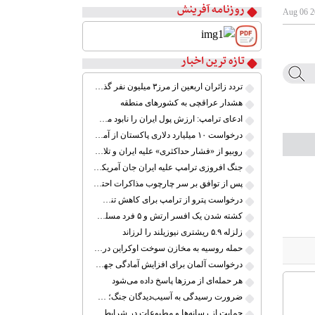
روزنامه آفرینش
تازه ترین اخبار
۱
۲
تردد زائران اربعین از مرز۳ میلیون نفر گذشت
۳
هشدار عراقچی به کشورهای منطقه
۴
ادعای ترامپ: ارزش پول ایران را نابود می‌کنم
۵
درخواست ۱۰ میلیارد دلاری پاکستان از آمریکا در ازای میانجی‌گری در مذاکرات ایران
۶
روبیو از «فشار حداکثری» علیه ایران و تلاش برای توافق سخن گفت
۷
جنگ افروزی ترامپ علیه ایران جان آمریکایی‌ها را به خطر می‌اندازد
۸
پس از توافق بر سر چارچوب مذاکرات احتمالی، حمله به ایران را لغو کردم
درخواست پترو از ترامپ برای کاهش تنش با کوبا؛ «اکنون زمان گفت‌وگو است»
کشته شدن یک افسر ارتش و ۵ فرد مسلح در پاکستان
زلزله ۵.۹ ریشتری نیوزیلند را لرزاند
حمله روسیه به مخازن سوخت اوکراین در بندر اودسا
درخواست آلمان برای افزایش آمادگی جهت حفاظت از مرزهای اتحادیه اروپا
هر حمله‌ای از مرزها پاسخ داده می‌شود
ضرورت رسیدگی به آسیب‌دیدگان جنگ؛ حمایت از کارگران و خانواده‌ها
حمایت از رسانه‌ها و مطبوعات در شرایط جنگی