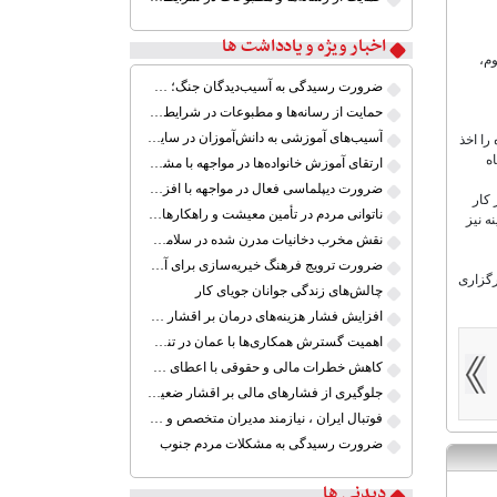
اخبار ویژه و یادداشت ها
م،
ضرورت رسیدگی به آسیب‌دیدگان جنگ؛ حمایت از کارگران و خانواده‌ها
حمایت از رسانه‌ها و مطبوعات در شرایط جنگی
آسیب‌های آموزشی به دانش‌آموزان در سایه ابهام بازگشایی مدارس
شناسی که درس پروژه را اخذ
 دانشگاه
ارتقای آموزش خانواده‌ها در مواجهه با مشکلات خاص
ضرورت دیپلماسی فعال در مواجهه با افزایش تنش‌های نظامی میان ایران و آمریکا
 کار
ناتوانی مردم در تأمین معیشت و راهکارهای کم اثر
ه نیز
نقش مخرب دخانیات مدرن شده در سلامت جوانان
ضرورت ترویج فرهنگ خیریه‌سازی برای آموزش کودکان کم برخوردار ایران
رگزاری
چالش‌های زندگی جوانان جویای کار
افزایش فشار هزینه‌های درمان بر اقشار ضعیف
اهمیت گسترش همکاری‌ها با عمان در تنگه هرمز
کاهش خطرات مالی و حقوقی با اعطای گواهینامه موتور سیکلت
جلوگیری از فشارهای مالی بر اقشار ضعیف جامعه ایران در شرایط بحرانی
فوتبال ایران ، نیازمند مدیران متخصص و آینده نگر
ضرورت رسیدگی به مشکلات مردم جنوب
دیدنی ها