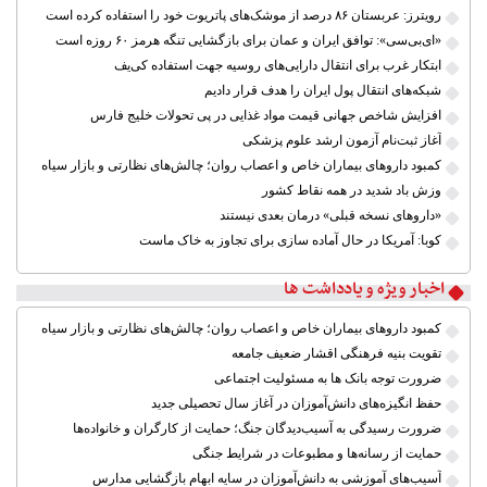
رویترز: عربستان ۸۶ درصد از موشک‌های پاتریوت خود را استفاده کرده است
«ای‌بی‌سی»: توافق ایران و عمان برای بازگشایی تنگه هرمز ۶۰ روزه است
ابتکار غرب برای انتقال دارایی‌های روسیه جهت استفاده کی‌یف
شبکه‌های انتقال پول ایران را هدف قرار دادیم
افزایش شاخص جهانی قیمت مواد غذایی در پی تحولات خلیج فارس
آغاز ثبت‌نام آزمون ارشد علوم پزشکی
کمبود داروهای بیماران خاص و اعصاب روان؛ چالش‌های نظارتی و بازار سیاه
وزش باد شدید در همه نقاط کشور
«داروهای نسخه قبلی» درمان بعدی نیستند
کوبا: آمریکا در حال آماده سازی برای تجاوز به خاک ماست
اخبار ویژه و یادداشت ها
کمبود داروهای بیماران خاص و اعصاب روان؛ چالش‌های نظارتی و بازار سیاه
تقویت بنیه فرهنگی اقشار ضعیف جامعه
ضرورت توجه بانک ها به مسئولیت اجتماعی
حفظ انگیزه‌های دانش‌آموزان در آغاز سال تحصیلی جدید
ضرورت رسیدگی به آسیب‌دیدگان جنگ؛ حمایت از کارگران و خانواده‌ها
حمایت از رسانه‌ها و مطبوعات در شرایط جنگی
آسیب‌های آموزشی به دانش‌آموزان در سایه ابهام بازگشایی مدارس