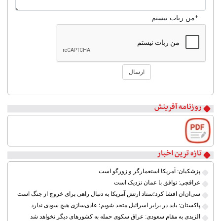
*من ربات نیستم:
ارسال
۱
۲
روزنامه آفرینش
۳
۴
۵
۶
۷
تازه ترین اخبار
۸
پزشکیان: آمریکا استعمارگر و زورگو است
عراقچی: توافق با عمان نزدیک است
سی‌ان‌ان افشا کرد؛ستاد ارتش آمریکا به دنبال راهی برای خروج از جنگ است
پاکستان: باید در برابر اسرائیل متحد شویم؛ عادی‌سازی هیچ سودی ندارد
الزیدی به مقام سعودی: عراق سکوی حمله به کشورهای دیگر نخواهد شد