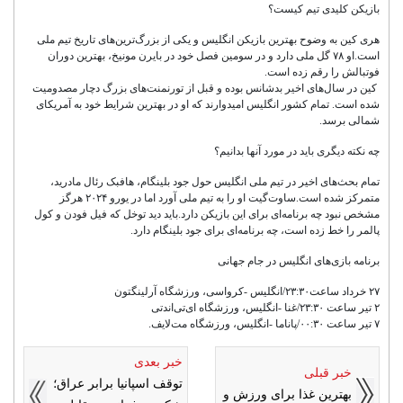
بازیکن کلیدی تیم کیست؟
هری کین به وضوح بهترین بازیکن انگلیس و یکی از بزرگ‌ترین‌های تاریخ تیم ملی
است.او ۷۸ گل ملی دارد و در سومین فصل خود در بایرن مونیخ، بهترین دوران
فوتبالش را رقم زده است.
کین در سال‌های اخیر بدشانس بوده و قبل از تورنمنت‌های بزرگ دچار مصدومیت
شده است. تمام کشور انگلیس امیدوارند که او در بهترین شرایط خود به آمریکای
شمالی برسد.
چه نکته دیگری باید در مورد آنها بدانیم؟
تمام بحث‌های اخیر در تیم ملی انگلیس حول جود بلینگام، هافبک رئال مادرید،
متمرکز شده است.ساوت‌گیت او را به تیم ملی آورد اما در یورو ۲۰۲۴ هرگز
مشخص نبود چه برنامه‌ای برای این بازیکن دارد.باید دید توخل که فیل فودن و کول
پالمر را خط زده است، چه برنامه‌ای برای جود بلینگام دارد.
برنامه بازی‌های انگلیس در جام جهانی
۲۷ خرداد ساعت۲۳:۳۰/انگلیس -کرواسی، ورزشگاه آرلینگتون
۲ تیر ساعت ۲۳:۳۰/غنا -انگلیس، ورزشگاه ای‌تی‌اندتی
۷ تیر ساعت ۰۰:۳۰/پاناما -انگلیس، ورزشگاه مت‌لایف.
خبر بعدی
خبر قبلی
توقف اسپانیا برابر عراق؛
بهترین غذا برای ورزش و