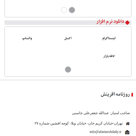
دانلود نرم افزار
اینستاگرام
اکسل
واتساپ
کافه بازار
روزنامه آفرینش
صاحب امتیاز: عبدالله جعفرعلی جاسبی
تهران-خیابان کریم خان- خیابان ویلا- کوچه افشین-شماره ۲۷
info@afarineshdaily.ir