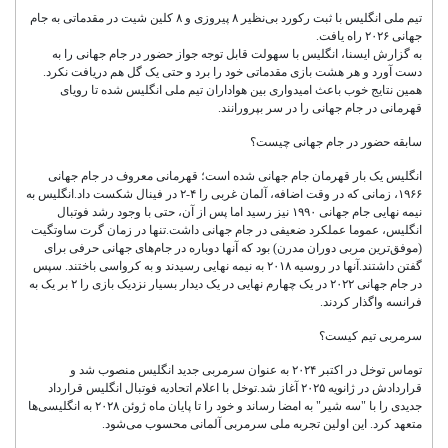
تیم ملی انگلیس با ثبت رکورد بی‌نظیر ۸ پیروزی و ۸ کلین شیت در مقدماتی به جام
جهانی ۲۰۲۶ راه یافت.
به گزارش ایسنا، انگلیس با سهولت قابل توجه جواز حضور در جام جهانی را به
دست آورد و هر هشت بازی مقدماتی خود را برد و حتی یک گل هم دریافت نکرد.
همین نتایج خوب باعث امیدواری بین هواداران تیم ملی انگلیس شده تا رویای
قهرمانی در جام جهانی را در سر بپرورانند.
سابقه حضور در جام جهانی چیست؟
انگلیس یک بار قهرمان جام جهانی شده است؛ قهرمانی معروف در جام جهانی
۱۹۶۶، زمانی که در وقت اضافه، آلمان غربی را ۴-۲ در فینال شکست داد.انگلیس به
نیمه نهایی جام جهانی ۱۹۹۰ نیز رسید اما پس از آن، حتی با وجود رشد فوتبال
انگلیس، عموما عملکرد ضعیفی در جام جهانی داشت.تنها در زمان گرت ساوتگیت
(موفق‌ترین مربی دوران مدرن) بود که آنها دوباره در جام‌های جهانی حرفی برای
گفتن داشتند.آنها در روسیه ۲۰۱۸ به نیمه نهایی رسیدند و به کرواسی باختند. سپس
در جام جهانی ۲۰۲۲ در یک چهارم نهایی در یک دیدار بسیار نزدیک بازی را ۲ بر یک به
فرانسه واگذار کردند.
سرمربی تیم کیست؟
توماس توخل در اکتبر ۲۰۲۴ به عنوان سرمربی جدید انگلیس منصوب شد و
قراردادش در ژانویه ۲۰۲۵ آغاز شد.توخل با اعلام اتحادیه فوتبال انگلیس قرارداد
جدیدی را با "سه شیر" به امضا رساند و خود را تا پایان ماه ژوئن ۲۰۲۸ به انگلیسی‌ها
متعهد کرد. این اولین تجربه ملی سرمربی آلمانی محسوب می‌شود.