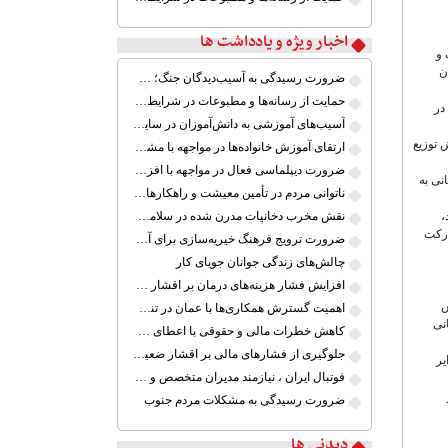
اخبار ویژه و یادداشت ها
 و
ن
ضرورت رسیدگی به آسیب‌دیدگان جنگ؛ حمایت از کارگران و خانواده‌ها
حمایت از رسانه‌ها و مطبوعات در شرایط جنگی
در
آسیب‌های آموزشی به دانش‌آموزان در سایه ابهام بازگشایی مدارس
 توزیع
ارتقای آموزش خانواده‌ها در مواجهه با مشکلات خاص
ضرورت دیپلماسی فعال در مواجهه با افزایش تنش‌های نظامی میان ایران و آمریکا
نی به
ناتوانی مردم در تأمین معیشت و راهکارهای کم اثر
،
نقش مخرب دخانیات مدرن شده در سلامت جوانان
 مشارکت
ضرورت ترویج فرهنگ خیریه‌سازی برای آموزش کودکان کم برخوردار ایران
چالش‌های زندگی جوانان جویای کار
افزایش فشار هزینه‌های درمان بر اقشار ضعیف
ش
اهمیت گسترش همکاری‌ها با عمان در تنگه هرمز
نی
کاهش خطرات مالی و حقوقی با اعطای گواهینامه موتور سیکلت
جلوگیری از فشارهای مالی بر اقشار ضعیف جامعه ایران در شرایط بحرانی
یر
فوتبال ایران ، نیازمند مدیران متخصص و آینده نگر
ضرورت رسیدگی به مشکلات مردم جنوب
دیدنی ها