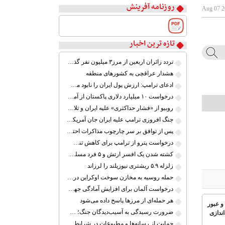
روزنامه آفرینش
تازه ترین اخبار
۱
۲
تردد زائران اربعین از مرز۳ میلیون نفر گذشت
۳
هشدار عراقچی به کشورهای منطقه
۴
ادعای ترامپ: ارزش پول ایران را نابود می‌کنم
۵
درخواست ۱۰ میلیارد دلاری پاکستان از آمریکا در ازای میانجی‌گری در مذاکرات ایران
۶
روبیو از «فشار حداکثری» علیه ایران و تلاش برای توافق سخن گفت
۷
جنگ افروزی ترامپ علیه ایران جان آمریکایی‌ها را به خطر می‌اندازد
۸
پس از توافق بر سر چارچوب مذاکرات احتمالی، حمله به ایران را لغو کردم
درخواست پترو از ترامپ برای کاهش تنش با کوبا؛ «اکنون زمان گفت‌وگو است»
کشته شدن یک افسر ارتش و ۵ فرد مسلح در پاکستان
زلزله ۵.۹ ریشتری نیوزیلند را لرزاند
حمله روسیه به مخازن سوخت اوکراین در بندر اودسا
درخواست آلمان برای افزایش آمادگی جهت حفاظت از مرزهای اتحادیه اروپا
هر حمله‌ای از مرزها پاسخ داده می‌شود
و عبور
ضرورت رسیدگی به آسیب‌دیدگان جنگ؛ حمایت از کارگران و خانواده‌ها
ندازی
حمایت از رسانه‌ها و مطبوعات در شرایط جنگی