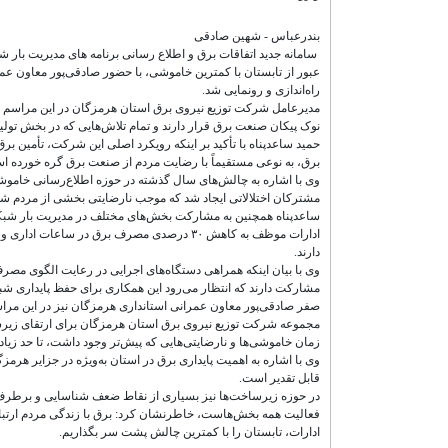
بندرعباس - شهین صادقی
سامانه جدید اتفاقات برق و اطلاع رسانی برنامه های مدیریت بار 
عبور از تابستان با کمترین خاموشی، با حضور صادقی‌پور معاون ع
راه‌اندازی و رونمایی شد.
مدیرعامل شرکت توزیع نیروی برق استان هرمزگان در این مراسم ب
نوک پیکان صنعت برق قرار دارند و تمام تلاش‌هایی که در بخش تولید
حمید ساعدپناه با تأکید بر اینکه رویکرد اصلی این شرکت، تأمین ب
برق، به نوعی مستقیماً با رضایت مردم از صنعت برق گره خورده ا
وی با اشاره به چالش‌های سال گذشته در حوزه اطلاع‌رسانی خاموشی
مشترکان اختلالاتی ایجاد شد که موجب نارضایتی بخشی از مردم شده 
ساعدپناه همچنین به مشارکت بخش‌های مختلف در مدیریت بار شبکه 
دارند.
مشارکت دارند که انتظار می‌رود این همکاری برای حفظ پایداری شبک
صفر صادقی‌پور معاون عمرانی استانداری هرمزگان نیز در این مراس
مجموعه شرکت توزیع نیروی برق استان هرمزگان برای ارتقای زیرساخ
زمان خاموشی‌ها و نارضایتی‌هایی که پیش‌تر وجود داشت، تا حد زی
وی با اشاره به اهمیت پایداری برق در استان به‌ویژه در جزایر هرم
قابل تقدیر است.
در حوزه زیرساخت‌ها نیز بسیاری از نقاط ضعف شناسایی و برطرف 
فعالیت همه بخش‌هاست، خاطرنشان کرد: برق با زندگی مردم ارتباط
ادارات، تابستان را با کمترین چالش پشت سر بگذاریم.