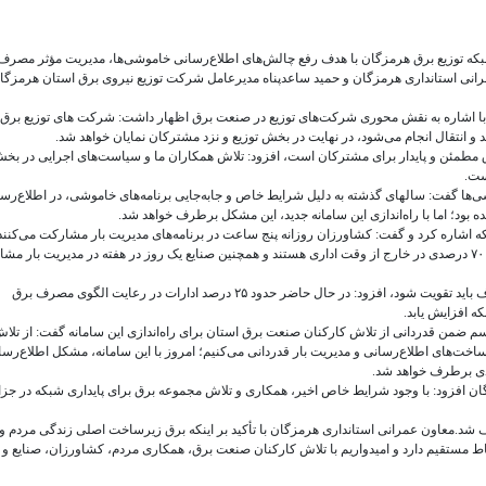
شبکه توزیع برق هرمزگان با هدف رفع چالش‌های اطلاع‌رسانی خاموشی‌ها، مدیریت مؤثر مصرف
مرانی استانداری هرمزگان و حمید ساعدپناه مدیرعامل شرکت توزیع نیروی برق استان هرمزگا
ا اشاره به نقش محوری شرکت‌های توزیع در صنعت برق اظهار داشت: شرکت های توزیع‌ برق 
 و انتقال انجام می‌شود، در نهایت در بخش توزیع و نزد مشترکان نمایان خواهد شد.
رق مطمئن و پایدار برای مشترکان است، افزود: تلاش همکاران ما و سیاست‌های اجرایی در بخش
ست.
‌ها گفت: سالهای گذشته به دلیل شرایط خاص و جابه‌جایی برنامه‌های خاموشی، در اطلاع‌رسا
بود؛ اما با راه‌اندازی این سامانه جدید، این مشکل برطرف خواهد شد.
اشاره کرد و گفت: کشاورزان روزانه پنج ساعت در برنامه‌های مدیریت بار مشارکت می‌کنند
ادارات موظف به کاهش ۳۰ درصدی مصرف برق در ساعات اداری و ۷۰ درصدی در خارج از وقت اداری هستند و همچنین صنایع یک روز در هفته در مدیریت بار
وی با بیان اینکه همراهی دستگاه‌های اجرایی در رعایت الگوی مصرف باید تقویت شود، افزود: در حال حاضر حدود ۲۵ درصد ادارات در رعایت الگوی مصرف برق
ه افزایش یابد.
م ضمن قدردانی از تلاش کارکنان صنعت برق استان برای راه‌اندازی این سامانه گفت: از تلا
ت‌های اطلاع‌رسانی و مدیریت بار قدردانی می‌کنیم؛ امروز با این سامانه، مشکل اطلاع‌رسا
ادی برطرف خواهد شد.
زگان افزود: با وجود شرایط خاص اخیر، همکاری و تلاش مجموعه برق برای پایداری شبکه در جزا
شد.معاون عمرانی استانداری هرمزگان با تأکید بر اینکه برق زیرساخت اصلی زندگی مردم و
 مستقیم دارد و امیدواریم با تلاش کارکنان صنعت برق، همکاری مردم، کشاورزان، صنایع و