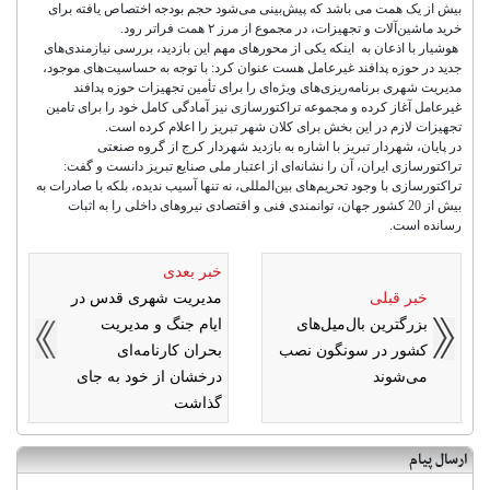
بیش از یک همت می باشد که پیش‌بینی می‌شود حجم بودجه اختصاص یافته برای
خرید ماشین‌آلات و تجهیزات، در مجموع از مرز ۲ همت فراتر رود.
هوشیار با اذعان به اینکه یکی از محورهای مهم این بازدید، بررسی نیازمندی‌های
جدید در حوزه پدافند غیرعامل هست عنوان کرد: با توجه به حساسیت‌های موجود،
مدیریت شهری برنامه‌ریزی‌های ویژه‌ای را برای تأمین تجهیزات حوزه پدافند
غیرعامل آغاز کرده و مجموعه تراکتورسازی نیز آمادگی کامل خود را برای تامین
تجهیزات لازم در این بخش برای کلان شهر تبریز را اعلام کرده است.
در پایان، شهردار تبریز با اشاره به بازدید شهردار کرج از گروه صنعتی
تراکتورسازی ایران، آن را نشانه‌ای از اعتبار ملی صنایع تبریز دانست و گفت:
تراکتورسازی با وجود تحریم‌های بین‌المللی، نه تنها آسیب ندیده، بلکه با صادرات به
بیش از 20 کشور جهان، توانمندی فنی و اقتصادی نیروهای داخلی را به اثبات
رسانده است.
خبر بعدی
خبر قبلی
مدیریت شهری قدس در
بزرگترین بال‌میل‌های
ایام جنگ و مدیریت
کشور در سونگون نصب
بحران کارنامه‌ای
می‌شوند
درخشان از خود به جای
گذاشت
ارسال پیام