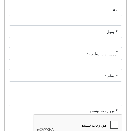
نام :
*ایمیل :
آدرس وب سایت :
*پیغام :
*من ربات نیستم: