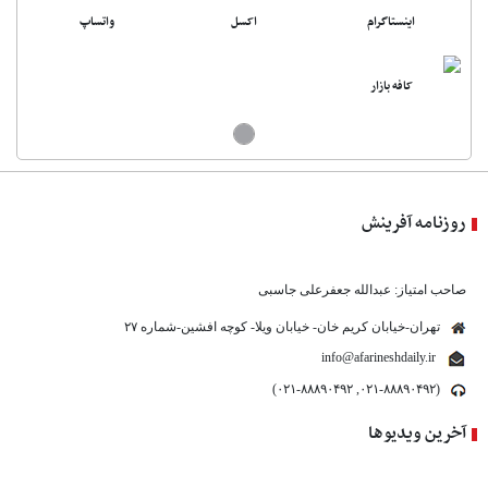
اینستاگرام
اکسل
واتساپ
کافه بازار
روزنامه آفرینش
صاحب امتیاز: عبدالله جعفرعلی جاسبی
تهران-خیابان کریم خان- خیابان ویلا- کوچه افشین-شماره ۲۷
info@afarineshdaily.ir
(۰۲۱-۸۸۸۹۰۴۹۲, ۰۲۱-۸۸۸۹۰۴۹۲)
آخرین ویدیوها