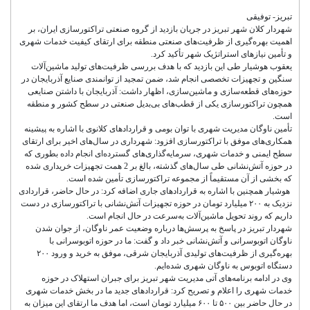
تبریز- توفیقی
شهردار کلان شهر تبریز در جریان بازدید از گروه صنعتی تراکتورسازی ایران، بر
اهمیت بهره‌گیری از ظرفیت‌های صنعتی منطقه برای ارتقای کیفیت خدمات شهری
و تأمین نیازهای استراتژیک شهر تأکید کرد.
یعقوب هوشیار طی این بازدید که با هدف بررسی ظرفیت‌های تولید ماشین‌آلات
سنگین و تجهیزات تخصصی انجام شد، ضمن تمجید از توانمندی صنایع آذربایجان در
حوزه‌های قطعه‌سازی و ماشین‌سازی، اظهار داشت: آذربایجان با داشتن صنایعی
همچون تراکتورسازی یکی از قطب‌های بی‌بدیل صنعتی در سطح کشور و منطقه
است.
تأمین ناوگان مدیریت شهری با توان بومی و قراردادهای کلانوی با اشاره به پیشینه
همکاری‌های موفق با تراکتورسازی افزود: شهرداری در سال‌های اخیر برای ارتقای
سطح ایمنی و خدمات شهری، سرمایه‌گذاری‌های گسترده‌ای انجام داده بطوری که
در حوزه آتش‌نشانی طی سال‌های گذشته، بالغ بر 2 همت تجهیزات خریداری شده
که بخشی از آن مستقیماً از مجموعه تراکتورسازی تأمین شده است.
هوشیار همچنین با اشاره به قراردادهای جاری اضافه کرد: در حال حاضر، قراردادی
نزدیک به ۲۰۰ میلیارد تومان در حوزه تجهیزات آتش‌نشانی با تراکتورسازی در دست
داریم که روند تحویل ماشین‌آلات به‌سرعت در حال انجام است.
شهردار تبریز در پاسخ به پرسش‌ها درباره وضعیت عمر ناوگان، از جوان شدن
ناوگان اتوبوسرانی و آتش‌نشانی خبر داد و گفت: ما در حوزه اتوبوسرانی با
بهره‌گیری از ظرفیت‌های تولیدی آذربایجان شرقی، موفق به خرید و ورود ۲۰۰
دستگاه اتوبوس به ناوگان شهری شده‌ایم.
وی در ادامه برنامه‌های آتی مدیریت شهر تبریز برای جبران استهلاک در حوزه
خدمات شهری را اعلام و تصریح کرد: قراردادهای جدید ما در بخش خدمات شهری
در حال حاضر بین ۵۰۰ تا ۶۰۰ میلیارد تومان است، اما هدف ما ارتقای این میزان به