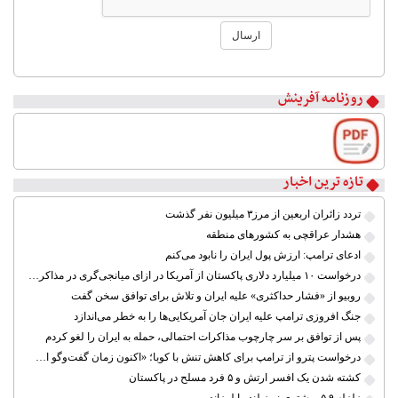
ارسال
۱
۲
روزنامه آفرینش
۳
۴
۵
۶
۷
تازه ترین اخبار
۸
تردد زائران اربعین از مرز۳ میلیون نفر گذشت
هشدار عراقچی به کشورهای منطقه
ادعای ترامپ: ارزش پول ایران را نابود می‌کنم
درخواست ۱۰ میلیارد دلاری پاکستان از آمریکا در ازای میانجی‌گری در مذاکرات ایران
روبیو از «فشار حداکثری» علیه ایران و تلاش برای توافق سخن گفت
جنگ افروزی ترامپ علیه ایران جان آمریکایی‌ها را به خطر می‌اندازد
پس از توافق بر سر چارچوب مذاکرات احتمالی، حمله به ایران را لغو کردم
درخواست پترو از ترامپ برای کاهش تنش با کوبا؛ «اکنون زمان گفت‌وگو است»
کشته شدن یک افسر ارتش و ۵ فرد مسلح در پاکستان