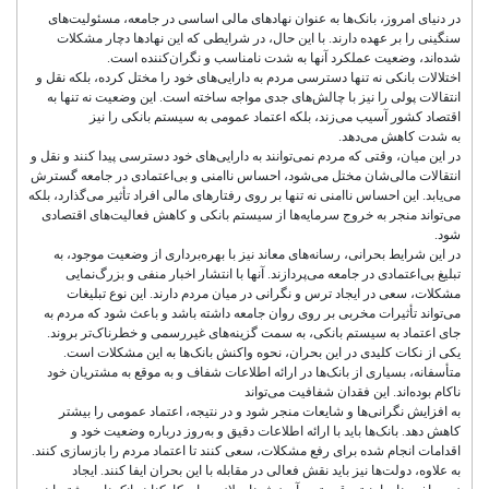
در دنیای امروز، بانک‌ها به عنوان نهادهای مالی اساسی در جامعه، مسئولیت‌های
سنگینی را بر عهده دارند. با این حال، در شرایطی که این نهادها دچار مشکلات
شده‌اند، وضعیت عملکرد آنها به شدت نامناسب و نگران‌کننده است.
اختلالات بانکی نه تنها دسترسی مردم به دارایی‌های خود را مختل کرده، بلکه نقل و
انتقالات پولی را نیز با چالش‌های جدی مواجه ساخته است. این وضعیت نه تنها به
اقتصاد کشور آسیب می‌زند، بلکه اعتماد عمومی به سیستم بانکی را نیز
به شدت کاهش می‌دهد.
در این میان، وقتی که مردم نمی‌توانند به دارایی‌های خود دسترسی پیدا کنند و نقل و
انتقالات مالی‌شان مختل می‌شود، احساس ناامنی و بی‌اعتمادی در جامعه گسترش
می‌یابد. این احساس ناامنی نه تنها بر روی رفتارهای مالی افراد تأثیر می‌گذارد، بلکه
می‌تواند منجر به خروج سرمایه‌ها از سیستم بانکی و کاهش فعالیت‌های اقتصادی
شود.
در این شرایط بحرانی، رسانه‌های معاند نیز با بهره‌برداری از وضعیت موجود، به
تبلیغ بی‌اعتمادی در جامعه می‌پردازند. آنها با انتشار اخبار منفی و بزرگ‌نمایی
مشکلات، سعی در ایجاد ترس و نگرانی در میان مردم دارند. این نوع تبلیغات
می‌تواند تأثیرات مخربی بر روی روان جامعه داشته باشد و باعث شود که مردم به
جای اعتماد به سیستم بانکی، به سمت گزینه‌های غیررسمی و خطرناک‌تر بروند.
یکی از نکات کلیدی در این بحران، نحوه واکنش بانک‌ها به این مشکلات است.
متأسفانه، بسیاری از بانک‌ها در ارائه اطلاعات شفاف و به موقع به مشتریان خود
ناکام بوده‌اند. این فقدان شفافیت می‌تواند
به افزایش نگرانی‌ها و شایعات منجر شود و در نتیجه، اعتماد عمومی را بیشتر
کاهش دهد. بانک‌ها باید با ارائه اطلاعات دقیق و به‌روز درباره وضعیت خود و
اقدامات انجام شده برای رفع مشکلات، سعی کنند تا اعتماد مردم را بازسازی کنند.
به علاوه، دولت‌ها نیز باید نقش فعالی در مقابله با این بحران ایفا کنند. ایجاد