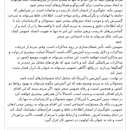
به ایجاد بستر مناسب برای گفت‌وگو و همکاری‌های آینده منجر شود.
دومین نکته، جلوگیری از انتشار اخبار نادرست و شایعات است. در شرایطی که
جامعه با ابهامات و نگرانی‌های زیادی مواجه است، اطلاعات غلط می‌تواند به سرعت
گسترش یابد و موجب ایجاد تنش‌های بیشتر شود. مسئولان و کارشناسان باید با
ارائه اطلاعات دقیق و مستند، به مردم کمک کنند تا واقعیت‌ها را درک کنند و از
گمانه‌زنی‌های نادرست پرهیز نمایند. این امر نه تنها به تقویت اعتماد عمومی کمک
می‌کند، بلکه می‌تواند به ثبات اجتماعی نیز منجر
شود.
سومین نکته، تأثیر شفاف‌سازی بر روند مذاکرات است. وقتی مردم از جزئیات
مذاکرات و دلایل پشت پرده آتش‌بس آگاه باشند، احتمالاً حمایت بیشتری از دولت و
تیم مذاکره‌کننده خواهند داشت. این حمایت می‌تواند به تقویت موضع کشور در
مذاکرات بین‌المللی کمک کند و باعث شود که طرف‌های مقابل نیز جدی‌تر به
گفتگوها بپردازند. در واقع، آگاهی عمومی می‌تواند به عنوان یک ابزار فشار مثبت
عمل کند.
در نهایت، تبیین آتش‌بس با آمریکا باید شامل ارائه چشم‌اندازهای آینده باشد.
مسئولان باید به مردم توضیح دهند که این آتش‌بس چگونه می‌تواند به بهبود روابط دو
کشور و همچنین امنیت و رفاه عمومی منجر شود. اگر مردم ببینند که این اقدام
دارای اهداف بلندمدت و مثبت است، احتمالاً با آن همراهی بیشتری خواهند کرد.
در نتیجه، تبیین آتش‌بس با آمریکا از سوی مسئولان و کارشناسان نه تنها یک
ضرورت بلکه یک مسئولیت اجتماعی است. این اقدام می‌تواند به روشن شدن اذهان
عمومی، جلوگیری از انتشار اطلاعات غلط و تقویت فرآیندهای دیپلماتیک کمک کند.
در دنیای پیچیده امروز، شفافیت و ارتباط مؤثر با مردم از اهمیت بالایی برخوردار
است و باید به عنوان یک اولویت در دستور کار قرار گیرد.