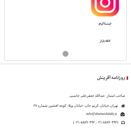
اینستاگرام
کافه بازار
روزنامه آفرینش
صاحب امتیاز: عبدالله جعفرعلی جاسبی
تهران-خیابان کریم خان- خیابان ویلا- کوچه افشین-شماره ۲۷
info@afarineshdaily.ir
(۰۲۱-۸۸۸۹۰۴۹۲, ۰۲۱-۸۸۸۹۰۴۹۲)