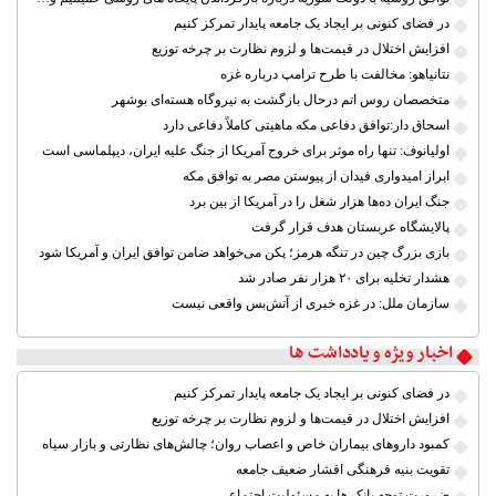
در فضای کنونی بر ایجاد یک جامعه پایدار تمرکز کنیم
افزایش اختلال در قیمت‌ها و لزوم نظارت بر چرخه توزیع
نتانیاهو: مخالفت با طرح ترامپ درباره غزه
متخصصان روس اتم درحال بازگشت به نیروگاه هسته‌ای بوشهر
اسحاق دار:توافق دفاعی مکه ماهیتی کاملاً دفاعی دارد
اولیانوف: تنها راه موثر برای خروج آمریکا از جنگ علیه ایران، دیپلماسی است
ابراز امیدواری فیدان از پیوستن مصر به توافق مکه
جنگ ایران ده‌ها هزار شغل را در آمریکا از بین برد
پالایشگاه عربستان هدف قرار گرفت
بازی بزرگ چین در تنگه هرمز؛ پکن می‌خواهد ضامن توافق ایران و آمریکا شود
هشدار تخلیه برای ۲۰ هزار نفر صادر شد
سازمان ملل: در غزه خبری از آتش‌بس واقعی نیست
اخبار ویژه و یادداشت ها
در فضای کنونی بر ایجاد یک جامعه پایدار تمرکز کنیم
افزایش اختلال در قیمت‌ها و لزوم نظارت بر چرخه توزیع
کمبود داروهای بیماران خاص و اعصاب روان؛ چالش‌های نظارتی و بازار سیاه
تقویت بنیه فرهنگی اقشار ضعیف جامعه
ضرورت توجه بانک ها به مسئولیت اجتماعی