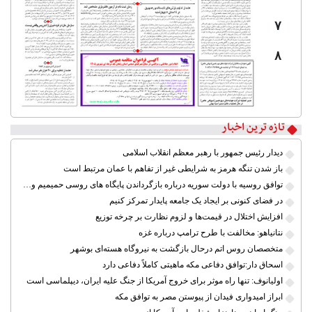
۷
۸
تازه ترین اخبار
دیدار رئیس جمهور با رهبر معظم انقلاب اسلامی
باز شدن تنگه هرمز به شرایطی غیر از تفاهم با عمان مرتبط است
توافق روسیه با دولت سوریه درباره بازگرداندن پایگاه های روسی حمیمیم و طرطوس
در فضای کنونی بر ایجاد یک جامعه پایدار تمرکز کنیم
افزایش اختلال در قیمت‌ها و لزوم نظارت بر چرخه توزیع
نتانیاهو: مخالفت با طرح ترامپ درباره غزه
متخصصان روس اتم درحال بازگشت به نیروگاه هسته‌ای بوشهر
اسحاق دار:توافق دفاعی مکه ماهیتی کاملاً دفاعی دارد
اولیانوف: تنها راه موثر برای خروج آمریکا از جنگ علیه ایران، دیپلماسی است
ابراز امیدواری فیدان از پیوستن مصر به توافق مکه