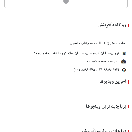
روزنامه آفرینش
صاحب امتیاز: عبدالله جعفرعلی جاسبی
تهران-خیابان کریم خان- خیابان ویلا- کوچه افشین-شماره ۲۷
info@afarineshdaily.ir
(۰۲۱-۸۸۸۹۰۴۹۲, ۰۲۱-۸۸۸۹۰۴۹۲)
آخرین ویدیوها
پربازدید ترین ویدیو ها
صفحات روزنامه آفرینش