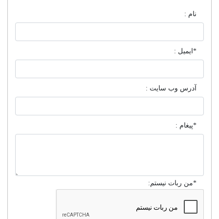
نام :
*ایمیل :
آدرس وب سایت :
*پیغام :
*من ربات نیستم: