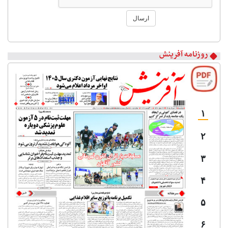
ارسال
روزنامه آفرینش
۱
۲
۳
۴
۵
۶