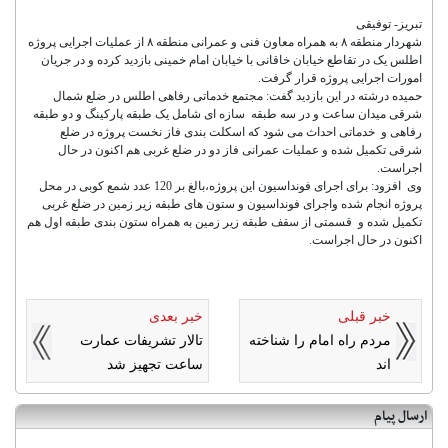
تبریز- توفیقی
شهردار منطقه ۸ به همراه معاون فنی و عمرانی منطقه ۸ از عملیات اجرایی پروژه
اطلس یک در تقاطع خیابان خاقانی با خیابان امام خمینی بازدید کرده و در جریان
امورات اجرایی پروژه قرار گرفت.
حمیده درشته در این بازدید گفت: مجتمع خدماتی رفاهی اطلس در ضلع شمال
شرقی میدان ساعت و در سه طبقه سازه ای شامل یک طبقه پارکینگ و دو طبقه
رفاهی و خدماتی احداث می شود که اسکلت بندی فاز نخست پروژه در ضلع
شرقی تکمیل شده و عملیات عمرانی فاز دو در ضلع غربی هم اکنون در حال
اجراست.
وی افزود: برای اجرای فونداسیون این پروژه،بالغ بر 120 عدد شمع کوبی در محل
پروژه انجام شده واجرای فونداسیون و ستون های طبقه زیر زمین در ضلع غربی
تکمیل شده و قسمتی از سقف طبقه زیر زمین به همراه ستون بندی طبقه اول هم
اکنون در حال اجراست.
خبر قبلی
خبر بعدی
مردم راه امام را شناخته
تالار تشریفات عمارت
اند
ساعت تجهیز شد
ارسال پیام