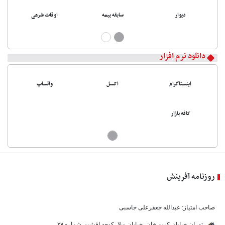
دیوار
سابقه بیمه
اوقات شرعی
دانلود نرم افزار
اینستاگرام
اکسل
واتساپ
کافه بازار
روزنامه آفرینش
صاحب امتیاز: عبدالله جعفرعلی جاسبی
تهران-خیابان کریم خان- خیابان ویلا- کوچه افشین-شماره ۲۷