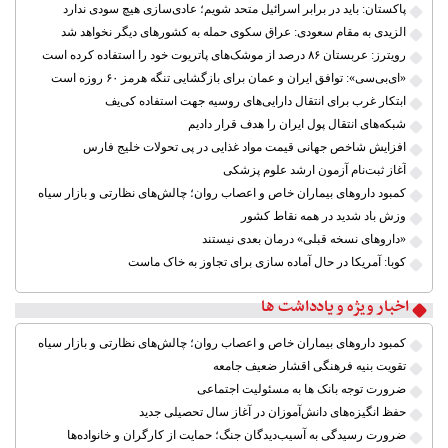
پاکستان: باید در برابر اسرائیل متحد شویم؛ عادی‌سازی هیچ سودی ندارد
الزیدی به مقام سعودی: عراق سکوی حمله به کشورهای دیگر نخواهد شد
رویترز: عربستان ۸۶ درصد از موشک‌های پاتریوت خود را استفاده کرده است
«ای‌بی‌سی»: توافق ایران و عمان برای بازگشایی تنگه هرمز ۶۰ روزه است
ابتکار غرب برای انتقال دارایی‌های روسیه جهت استفاده کی‌یف
شبکه‌های انتقال پول ایران را هدف قرار دادیم
افزایش شاخص جهانی قیمت مواد غذایی در پی تحولات خلیج فارس
آغاز ثبت‌نام آزمون ارشد علوم پزشکی
کمبود داروهای بیماران خاص و اعصاب روان؛ چالش‌های نظارتی و بازار سیاه
وزش باد شدید در همه نقاط کشور
«داروهای نسخه قبلی» درمان بعدی نیستند
کوبا: آمریکا در حال آماده سازی برای تجاوز به خاک ماست
اخبار ویژه و یادداشت ها
کمبود داروهای بیماران خاص و اعصاب روان؛ چالش‌های نظارتی و بازار سیاه
تقویت بنیه فرهنگی اقشار ضعیف جامعه
ضرورت توجه بانک ها به مسئولیت اجتماعی
حفظ انگیزه‌های دانش‌آموزان در آغاز سال تحصیلی جدید
ضرورت رسیدگی به آسیب‌دیدگان جنگ؛ حمایت از کارگران و خانواده‌ها