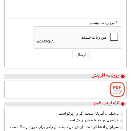
*من ربات نیستم:
ارسال
۱
۲
روزنامه آفرینش
۳
۴
۵
۶
۷
تازه ترین اخبار
۸
پزشکیان: آمریکا استعمارگر و زورگو است
عراقچی: توافق با عمان نزدیک است
سی‌ان‌ان افشا کرد؛ستاد ارتش آمریکا به دنبال راهی برای خروج از جنگ است