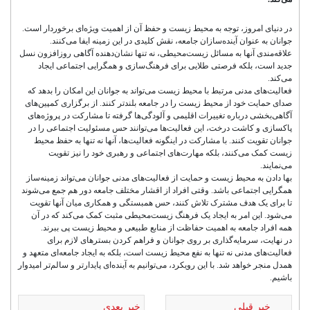
در دنیای امروز، توجه به محیط زیست و حفظ آن از اهمیت ویژه‌ای برخوردار است.
جوانان به عنوان آینده‌سازان جامعه، نقش کلیدی در این زمینه ایفا می‌کنند.
علاقه‌مندی آنها به مسائل زیست‌محیطی، نه تنها نشان‌دهنده آگاهی روزافزون نسل
جدید است، بلکه فرصتی طلایی برای فرهنگ‌سازی و همگرایی اجتماعی ایجاد
می‌کند.
فعالیت‌های مدنی مرتبط با محیط زیست می‌تواند به جوانان این امکان را بدهد که
صدای حمایت خود از محیط زیست را در جامعه بلندتر کنند. از برگزاری کمپین‌های
آگاهی‌بخشی درباره تغییرات اقلیمی و آلودگی‌ها گرفته تا مشارکت در پروژه‌های
پاکسازی و کاشت درخت، این فعالیت‌ها می‌توانند حس مسئولیت اجتماعی را در
جوانان تقویت کنند. با مشارکت در اینگونه فعالیت‌ها، آنها نه تنها به حفظ محیط
زیست کمک می‌کنند، بلکه مهارت‌های اجتماعی و رهبری خود را نیز تقویت
می‌نمایند.
بها دادن به محیط زیست و حمایت از فعالیت‌های مدنی جوانان می‌تواند زمینه‌ساز
همگرایی اجتماعی باشد. وقتی افراد از اقشار مختلف جامعه دور هم جمع می‌شوند
تا برای یک هدف مشترک تلاش کنند، حس همبستگی و همکاری میان آنها تقویت
می‌شود. این امر به ایجاد یک فرهنگ زیست‌محیطی مثبت کمک می‌کند که در آن
همه افراد جامعه به اهمیت حفاظت از منابع طبیعی و محیط زیست پی ببرند.
در نهایت، سرمایه‌گذاری بر روی جوانان و فراهم کردن بسترهای لازم برای
فعالیت‌های مدنی نه تنها به نفع محیط زیست است، بلکه به ایجاد جامعه‌ای متعهد و
همدل منجر خواهد شد. با این رویکرد، می‌توانیم به آینده‌ای پایدارتر و سالم‌تر امیدوار
باشیم.
خبر قبلی
خبر بعدی