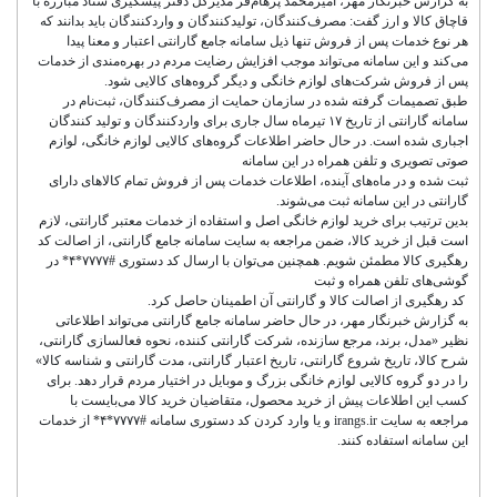
به گزارش خبرنگار مهر، امیرمحمد پرهام‌فر مدیرکل دفتر پیشگیری ستاد مبارزه با
قاچاق کالا و ارز گفت: مصرف‌کنندگان، تولیدکنندگان و واردکنندگان باید بدانند که
هر نوع خدمات پس از فروش تنها ذیل سامانه جامع گارانتی اعتبار و معنا پیدا
می‌کند و این سامانه می‌تواند موجب افزایش رضایت مردم در بهره‌مندی از خدمات
پس از فروش شرکت‌های لوازم خانگی و دیگر گروه‌های کالایی شود.
طبق تصمیمات گرفته شده در سازمان حمایت از مصرف‌کنندگان، ثبت‌نام در
سامانه گارانتی از تاریخ ۱۷ تیرماه سال جاری برای واردکنندگان و تولید کنندگان
اجباری شده است. در حال حاضر اطلاعات گروه‌های کالایی لوازم خانگی، لوازم
صوتی تصویری و تلفن همراه در این سامانه
ثبت شده و در ماه‌های آینده، اطلاعات خدمات پس از فروش تمام کالاهای دارای
گارانتی در این سامانه ثبت می‌شوند.
بدین ترتیب برای خرید لوازم خانگی اصل و استفاده از خدمات معتبر گارانتی، لازم
است قبل از خرید کالا، ضمن مراجعه به سایت سامانه جامع گارانتی، از اصالت کد
رهگیری کالا مطمئن شویم. همچنین می‌توان با ارسال کد دستوری #۷۷۷۷*۴* در
گوشی‌های تلفن همراه و ثبت
کد رهگیری از اصالت کالا و گارانتی آن اطمینان حاصل کرد.
به گزارش خبرنگار مهر، در حال حاضر سامانه جامع گارانتی می‌تواند اطلاعاتی
نظیر «مدل، برند، مرجع سازنده، شرکت گارانتی کننده، نحوه فعالسازی گارانتی،
شرح کالا، تاریخ شروع گارانتی، تاریخ اعتبار گارانتی، مدت گارانتی و شناسه کالا»
را در دو گروه کالایی لوازم خانگی بزرگ و موبایل در اختیار مردم قرار دهد. برای
کسب این اطلاعات پیش از خرید محصول، متقاضیان خرید کالا می‌بایست با
مراجعه به سایت irangs.ir و یا وارد کردن کد دستوری سامانه #۷۷۷۷*۴* از خدمات
این سامانه استفاده کنند.