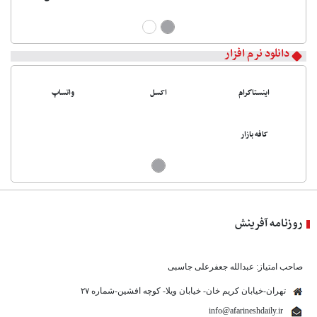
دانلود نرم افزار
اینستاگرام
اکسل
واتساپ
کافه بازار
روزنامه آفرینش
صاحب امتیاز: عبدالله جعفرعلی جاسبی
تهران-خیابان کریم خان- خیابان ویلا- کوچه افشین-شماره ۲۷
info@afarineshdaily.ir