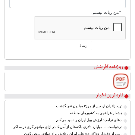
*من ربات نیستم:
ارسال
۱
۲
روزنامه آفرینش
۳
۴
۵
۶
۷
تازه ترین اخبار
۸
تردد زائران اربعین از مرز۳ میلیون نفر گذشت
هشدار عراقچی به کشورهای منطقه
ادعای ترامپ: ارزش پول ایران را نابود می‌کنم
درخواست ۱۰ میلیارد دلاری پاکستان از آمریکا در ازای میانجی‌گری در مذاکرات ایران
روبیو از «فشار حداکثری» علیه ایران و تلاش برای توافق سخن گفت