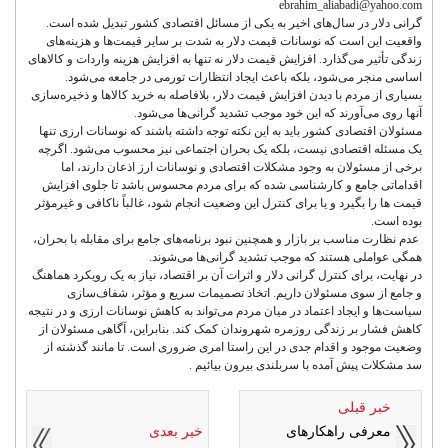
ebrahim_aliabadi@yahoo.com
گرانی دلار در سال‌های اخیر به یکی از مسائل اقتصادی کشور تبدیل شده است.
واقعیت این است که نوسانات قیمت دلار به شدت بر سایر قیمت‌ها و هزینه‌های
زندگی تأثیر می‌گذارد. افزایش قیمت دلار نه تنها به افزایش هزینه واردات و کالاهای
اساسی منجر می‌شود، بلکه باعث ایجاد انتظارات تورمی در جامعه می‌شود.
بسیاری از مردم با دیدن افزایش قیمت دلار، بلافاصله به خرید کالاها و ذخیره‌سازی
آنها روی می‌آورند که این خود موجب تشدید گرانی‌ها می‌شود.
مسئولان اقتصادی کشور باید به این نکته توجه داشته باشند که نوسانات ارزی تنها
یک مسئله اقتصادی نیست، بلکه یک بحران اجتماعی نیز محسوب می‌شود. اگرچه
برخی از مسئولان به وجود مشکلات اقتصادی و نوسانات ارز اذعان دارند، اما
اقداماتی جامع و کارشناسی شده که برای مردم محسوس باشد تا جلوی افزایش
قیمت ها را بگیرد و یا برای کنترل این وضعیت انجام ‌شود، غالباً ناکافی و غیرمؤثر
بوده است.
عدم نظارت مناسب بر بازار و همچنین نبود برنامه‌های جامع برای مقابله با بحران،
همگی عواملی هستند که موجب تشدید گرانی‌ها می‌شوند.
در نهایت، برای کنترل گرانی دلار و اثرات آن بر اقتصاد، نیاز به یک رویکرد هماهنگ
و جامع از سوی مسئولان داریم. اتخاذ تصمیمات سریع و مؤثر، شفاف‌سازی
سیاست‌ها و ایجاد اعتماد در میان مردم می‌تواند به کاهش نوسانات ارزی و در نتیجه
کاهش فشار بر زندگی روزمره شهروندان کمک کند. بنابراین، آگاهی مسئولان از
وضعیت موجود و اقدام جدی در این راستا امری ضروری است. تا مانند گذشته از
سد مشکلات پیش آمده با سربلندی بیرون بیائیم .
خبر قبلی
معرفی راهکارهای
خبر بعدی