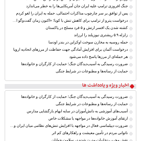
جنگ افروزی ترامپ علیه ایران جان آمریکایی‌ها را به خطر می‌اندازد
پس از توافق بر سر چارچوب مذاکرات احتمالی، حمله به ایران را لغو کردم
درخواست پترو از ترامپ برای کاهش تنش با کوبا؛ «اکنون زمان گفت‌وگو است»
کشته شدن یک افسر ارتش و ۵ فرد مسلح در پاکستان
زلزله ۵.۹ ریشتری نیوزیلند را لرزاند
حمله روسیه به مخازن سوخت اوکراین در بندر اودسا
درخواست آلمان برای افزایش آمادگی جهت حفاظت از مرزهای اتحادیه اروپا
هر حمله‌ای از مرزها پاسخ داده می‌شود
ضرورت رسیدگی به آسیب‌دیدگان جنگ؛ حمایت از کارگران و خانواده‌ها
حمایت از رسانه‌ها و مطبوعات در شرایط جنگی
اخبار ویژه و یادداشت ها
ضرورت رسیدگی به آسیب‌دیدگان جنگ؛ حمایت از کارگران و خانواده‌ها
حمایت از رسانه‌ها و مطبوعات در شرایط جنگی
آسیب‌های آموزشی به دانش‌آموزان در سایه ابهام بازگشایی مدارس
ارتقای آموزش خانواده‌ها در مواجهه با مشکلات خاص
ضرورت دیپلماسی فعال در مواجهه با افزایش تنش‌های نظامی میان ایران و آمریکا
ناتوانی مردم در تأمین معیشت و راهکارهای کم اثر
نقش مخرب دخانیات مدرن شده در سلامت جوانان