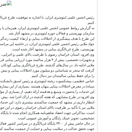
رئیس انجمن علمی اپتومتری ایران، با اشاره به موفقیت طرح غربالگ
کنیم.
به گزارش روابط عمومی انجمن علمی اپتومتری ایران، همزمان با ر
سازمان بهزیستی و فعالان حوزه اپتومتری در مشهد آغاز شد.
این طرح با هدف پیشگیری از اختلالات بینایی و ارتقاء کیفیت زند
جواد ملایی رئیس انجمن علمی اپتومتری ایران، در حاشیه این مراس
بهزیستی، طرح غربالگری بینایی در مشهد آغاز شده است.
وی افزود: استان خراسان رضوی با ظرفیت بالای علمی و اجرایی، 
و تجهیزات تخصصی، بیش از ۴ هزار سالمند مورد ارزیابی بینایی قرار گرفتند.
را برای حفظ بینایی سالمندان نیز دنبال کنیم.
عباس عظیمی، پیشکسوت رشته اپتومتری و رئیس اسبق دانشکده اپتو
سیاه) در معرض اختلالات بینایی پنهان هستند. بسیاری از این بیما
این خدمات را به‌صورت وسیع و هدفمند ارائه دهیم، از بسیاری از موا
انتظار داریم در مشهد که جمعیت سالمندی بیشتری دارد، این خدمات
ملایی نیز با تأکید بر ظرفیت بالای استان خراسان رضوی در این ح
است، مذاکراتی جهت انعقاد تفاهم‌نامه همکاری انجام شده تا پایگاه
تشخیصی، تجویز عینک رایگان و آموزش عمومی است.
در حال حاضر بیش از ۳۳۰۰ پایگاه غربالگری د
جهت تحقق عدالت در سلامت بینایی و حمایت از جمعیت سالمند 