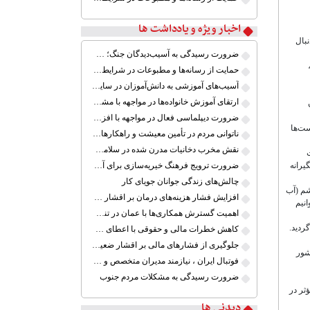
اخبار ویژه و یادداشت ها
بال
ضرورت رسیدگی به آسیب‌دیدگان جنگ؛ حمایت از کارگران و خانواده‌ها
حمایت از رسانه‌ها و مطبوعات در شرایط جنگی
آسیب‌های آموزشی به دانش‌آموزان در سایه ابهام بازگشایی مدارس
ارتقای آموزش خانواده‌ها در مواجهه با مشکلات خاص
ضرورت دیپلماسی فعال در مواجهه با افزایش تنش‌های نظامی میان ایران و آمریکا
ت‌ها
ناتوانی مردم در تأمین معیشت و راهکارهای کم اثر
نقش مخرب دخانیات مدرن شده در سلامت جوانان
رت
ضرورت ترویج فرهنگ خیریه‌سازی برای آموزش کودکان کم برخوردار ایران
پیشگیرانه
چالش‌های زندگی جوانان جویای کار
شم (آب
افزایش فشار هزینه‌های درمان بر اقشار ضعیف
نیم
اهمیت گسترش همکاری‌ها با عمان در تنگه هرمز
 حدود ۲۲۰ عینک رایگان تجویز گردید.
کاهش خطرات مالی و حقوقی با اعطای گواهینامه موتور سیکلت
جلوگیری از فشارهای مالی بر اقشار ضعیف جامعه ایران در شرایط بحرانی
شور
فوتبال ایران ، نیازمند مدیران متخصص و آینده نگر
ضرورت رسیدگی به مشکلات مردم جنوب
ؤثر در
دیدنی ها