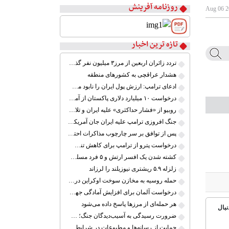
روزنامه آفرینش
تازه ترین اخبار
۱
۲
تردد زائران اربعین از مرز۳ میلیون نفر گذشت
۳
هشدار عراقچی به کشورهای منطقه
۴
ادعای ترامپ: ارزش پول ایران را نابود می‌کنم
۵
درخواست ۱۰ میلیارد دلاری پاکستان از آمریکا در ازای میانجی‌گری در مذاکرات ایران
۶
روبیو از «فشار حداکثری» علیه ایران و تلاش برای توافق سخن گفت
۷
جنگ افروزی ترامپ علیه ایران جان آمریکایی‌ها را به خطر می‌اندازد
۸
پس از توافق بر سر چارچوب مذاکرات احتمالی، حمله به ایران را لغو کردم
درخواست پترو از ترامپ برای کاهش تنش با کوبا؛ «اکنون زمان گفت‌وگو است»
کشته شدن یک افسر ارتش و ۵ فرد مسلح در پاکستان
زلزله ۵.۹ ریشتری نیوزیلند را لرزاند
حمله روسیه به مخازن سوخت اوکراین در بندر اودسا
درخواست آلمان برای افزایش آمادگی جهت حفاظت از مرزهای اتحادیه اروپا
هر حمله‌ای از مرزها پاسخ داده می‌شود
نبال
ضرورت رسیدگی به آسیب‌دیدگان جنگ؛ حمایت از کارگران و خانواده‌ها
حمایت از رسانه‌ها و مطبوعات در شرایط جنگی