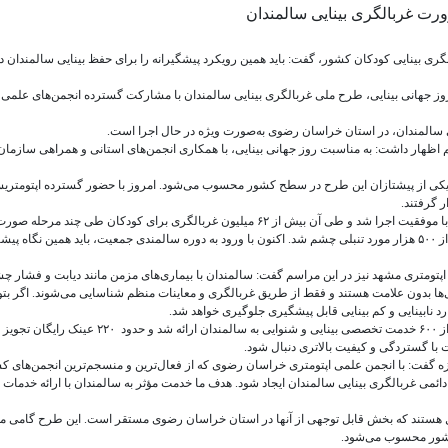
ری بینایی کودکان کشور، گفت: باید همین رویکرد پیشگیرانه را برای حفظ بینایی سالمندان دن
وز جهانی بینایی، طرح ملی غربالگری بینایی سالمندان با مشارکت گسترده انجمن‌های علمی،
گی سالمندان، در استان خراسان رضوی به‌صورت ویژه در حال اجرا است.
م اظهار داشت: به مناسبت روز جهانی بینایی، با همکاری انجمن‌های استانی و همراهی سازمان
یکی از پیشتازان این طرح در سطح کشور محسوب می‌شود. امروز با حضور گسترده اپتومتریس
ملایی ادامه داد: در سال‌های گذشته، طرح غربالگری بینایی کودکان با موفقیت اجرا شد و طی آن بیش از ۶۲ میلیون غربالگری برای کودکان طی چند مرحله صو
گرفت که منجر به شناسایی دو میلیون مورد اختلالات بینایی و بیش از ۵۰۰ هزار مورد تنبلی چشم شد. اکنون با ورود به دوره سالمندی جمعیت، باید همین نگاه 
متری مشهد نیز در این مراسم گفت: سالمندان با بیماری‌های مزمن مانند دیابت و فشار چ
ری‌ها بدون علامت هستند و فقط از طریق غربالگری و معاینات منظم شناسایی می‌شوند. اگر بتوا
رد نابینایی و کم بینایی قابل پیشگیری جلوگیری خواهد شد.
وی افزود:در طرح مشابهی که هفته گذشته در اراک اجرا شد، بیش از ۶۰۰ خدمت تخصصی بینایی و شنوایی به سالمندان ارائه شد و
 با گستردگی و کیفیت بالاتری دنبال شود.
وزه گفت: با انجمن علمی اپتومتری خراسان رضوی که از فعال‌ترین و منسجم‌ترین انجمن‌های ک
 دائمی غربالگری بینایی سالمندان ایجاد شود. هدف ما خدمت مؤثر به سالمندان با ارائه خدمات
ر سراسر کشور فعال هستند که بخش قابل توجهی از آنها در استان خراسان رضوی مستقر است. این طرح گامی م
کشور محسوب می‌شود.