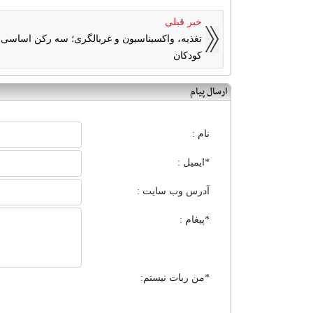
خبر قبلی
تغذیه، واکسیناسیون و غربالگری؛ سه رکن اساسی
کودکان
ارسال پیام
نام :
*ایمیل :
آدرس وب سایت :
*پیغام :
*من ربات نیستم: