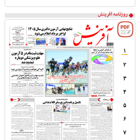
روزنامه آفرینش
۱
۲
۳
۴
۵
۶
۷