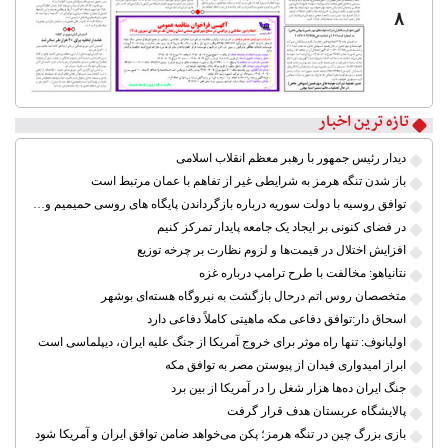
۸
تازه ترین اخبار
دیدار رئیس جمهور با رهبر معظم انقلاب اسلامی
باز شدن تنگه هرمز به شرایطی غیر از تفاهم با عمان مرتبط است
توافق روسیه با دولت سوریه درباره بازگرداندن پایگاه های روسی حمیمیم و طرطوس
در فضای کنونی بر ایجاد یک جامعه پایدار تمرکز کنیم
افزایش اختلال در قیمت‌ها و لزوم نظارت بر چرخه توزیع
نتانیاهو: مخالفت با طرح ترامپ درباره غزه
متخصصان روس اتم درحال بازگشت به نیروگاه هسته‌ای بوشهر
اسحاق دار:توافق دفاعی مکه ماهیتی کاملاً دفاعی دارد
اولیانوف: تنها راه موثر برای خروج آمریکا از جنگ علیه ایران، دیپلماسی است
ابراز امیدواری فیدان از پیوستن مصر به توافق مکه
جنگ ایران ده‌ها هزار شغل را در آمریکا از بین برد
پالایشگاه عربستان هدف قرار گرفت
بازی بزرگ چین در تنگه هرمز؛ پکن می‌خواهد ضامن توافق ایران و آمریکا شود