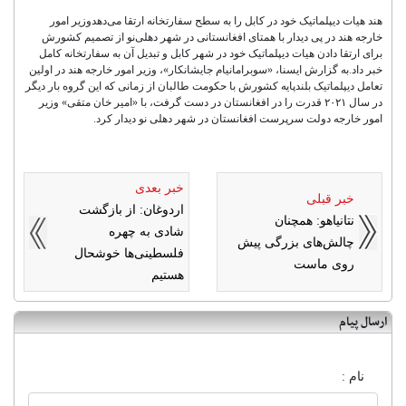
هند هیات دیپلماتیک خود در کابل را به سطح سفارتخانه ارتقا می‌دهدوزیر امور
خارجه هند در پی دیدار با همتای افغانستانی در شهر دهلی‌نو از تصمیم کشورش
برای ارتقا دادن هیات دیپلماتیک خود در شهر کابل و تبدیل آن به سفارتخانه کامل
خبر داد.به گزارش ایسنا، «سوبرامانیام جایشانکار»، وزیر امور خارجه هند در اولین
تعامل دیپلماتیک بلندپایه کشورش با حکومت طالبان از زمانی که این گروه بار دیگر
در سال ۲۰۲۱ قدرت را در افغانستان در دست گرفت، با «امیر خان متقی» وزیر
امور خارجه دولت سرپرست افغانستان در شهر دهلی نو دیدار کرد.
خبر بعدی
خبر قبلی
اردوغان: از بازگشت
نتانیاهو: همچنان
شادی به چهره‌
چالش‌های بزرگی پیش
فلسطینی‌ها خوشحال
روی ماست
هستیم
ارسال پیام
نام :