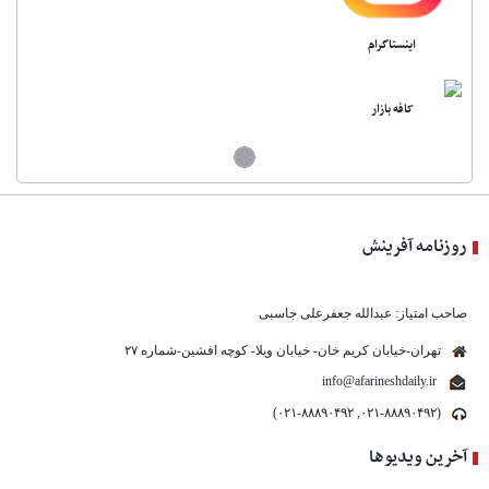
اینستاگرام
کافه بازار
روزنامه آفرینش
صاحب امتیاز: عبدالله جعفرعلی جاسبی
تهران-خیابان کریم خان- خیابان ویلا- کوچه افشین-شماره ۲۷
info@afarineshdaily.ir
(۰۲۱-۸۸۸۹۰۴۹۲, ۰۲۱-۸۸۸۹۰۴۹۲)
آخرین ویدیوها