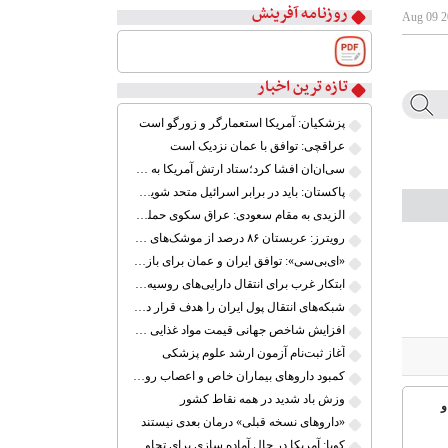
روزنامه آفرینش
تازه ترین اخبار
۱
۲
پزشکیان: آمریکا استعمارگر و زورگو است
۳
عراقچی: توافق با عمان نزدیک است
۴
سی‌ان‌ان افشا کرد؛ستاد ارتش آمریکا به دنبال راهی برای خروج از جنگ است
۵
پاکستان: باید در برابر اسرائیل متحد شویم؛ عادی‌سازی هیچ سودی ندارد
۶
الزیدی به مقام سعودی: عراق سکوی حمله به کشورهای دیگر نخواهد شد
۷
رویترز: عربستان ۸۶ درصد از موشک‌های پاتریوت خود را استفاده کرده است
۸
«ای‌بی‌سی»: توافق ایران و عمان برای بازگشایی تنگه هرمز ۶۰ روزه است
ابتکار غرب برای انتقال دارایی‌های روسیه جهت استفاده کی‌یف
شبکه‌های انتقال پول ایران را هدف قرار دادیم
افزایش شاخص جهانی قیمت مواد غذایی در پی تحولات خلیج فارس
آغاز ثبت‌نام آزمون ارشد علوم پزشکی
کمبود داروهای بیماران خاص و اعصاب روان؛ چالش‌های نظارتی و بازار سیاه
وزش باد شدید در همه نقاط کشور
و
«داروهای نسخه قبلی» درمان بعدی نیستند
کوبا: آمریکا در حال آماده سازی برای تجاوز به خاک ماست