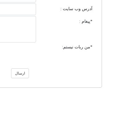
آدرس وب سایت :
*پیغام :
*من ربات نیستم:
ارسال