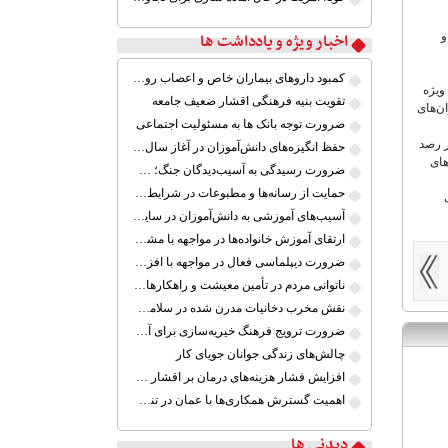
و
اخبار ویژه و یادداشت ها
کمبود داروهای بیماران خاص و اعصاب روان؛ چالش‌های نظارتی و بازار سیاه
ویژه
تقویت بنیه فرهنگی اقشار ضعیف جامعه
ن‌های
ضرورت توجه بانک ها به مسئولیت اجتماعی
ر رصد
حفظ انگیزه‌های دانش‌آموزان در آغاز سال تحصیلی جدید
های
ضرورت رسیدگی به آسیب‌دیدگان جنگ؛ حمایت از کارگران و خانواده‌ها
حمایت از رسانه‌ها و مطبوعات در شرایط جنگی
آسیب‌های آموزشی به دانش‌آموزان در سایه ابهام بازگشایی مدارس
ارتقای آموزش خانواده‌ها در مواجهه با مشکلات خاص
ضرورت دیپلماسی فعال در مواجهه با افزایش تنش‌های نظامی میان ایران و آمریکا
ناتوانی مردم در تأمین معیشت و راهکارهای کم اثر
نقش مخرب دخانیات مدرن شده در سلامت جوانان
ضرورت ترویج فرهنگ خیریه‌سازی برای آموزش کودکان کم برخوردار ایران
چالش‌های زندگی جوانان جویای کار
افزایش فشار هزینه‌های درمان بر اقشار ضعیف
اهمیت گسترش همکاری‌ها با عمان در تنگه هرمز
دیدنی ها