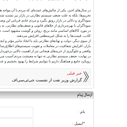
در سال‌های اخیر، یکی از چالش‌های عمده‌ای که مردم با آن مواجه 
تحریم‌ها، بلکه به علت ضعف سیستم نظارتی در بازار نیز تشدید شده
سوداگری و دلالی در بازار رونق بگیرد و مردم عادی قربانی این وض
سوداگران با بهره‌برداری از خلاهای قانونی و ضعف‌های نظارتی، به را
در مورد کالاهای اساسی مانند برنج، روغن و گوشت مشهود است. در حا
کاذب، قیمت‌ها را به شکل غیرمنطقی افزایش می‌دهند.
از سوی دیگر، دولت و نهادهای نظارتی باید با اتخاذ تدابیر مؤثر و 
بازار، افزایش شفافیت در معاملات و تقویت سیستم‌های اطلاع‌رسا
واقعی و جلوگیری از خریدهای هیجانی نیز از اهمیت بالایی برخوردا
در نهایت، ضعف سیستم نظارتی نه تنها به معیشت مردم آسیب می‌زند،
رویکرد جامع و هماهنگ داریم تا بتوانیم شرایط را بهبود بخشیم و عدال
خبر قبلی
گزارش وزیر نفت از نشست جی‌ئی‌سی‌اف
ارسال پیام
نام :
*ایمیل :