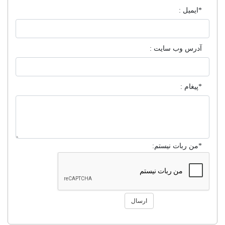
*ایمیل :
آدرس وب سایت :
*پیغام :
*من ربات نیستم:
ارسال
۱
۲