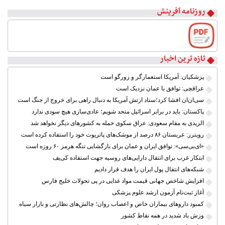
روزنامه آفرینش
۳
۴
۵
۶
۷
تازه ترین اخبار
۸
پزشکیان: آمریکا استعمارگر و زورگو است
عراقچی: توافق با عمان نزدیک است
سی‌ان‌ان افشا کرد؛ستاد ارتش آمریکا به دنبال راهی برای خروج از جنگ است
پاکستان: باید در برابر اسرائیل متحد شویم؛ عادی‌سازی هیچ سودی ندارد
الزیدی به مقام سعودی: عراق سکوی حمله به کشورهای دیگر نخواهد شد
رویترز: عربستان ۸۶ درصد از موشک‌های پاتریوت خود را استفاده کرده است
«ای‌بی‌سی»: توافق ایران و عمان برای بازگشایی تنگه هرمز ۶۰ روزه است
ابتکار غرب برای انتقال دارایی‌های روسیه جهت استفاده کی‌یف
شبکه‌های انتقال پول ایران را هدف قرار دادیم
افزایش شاخص جهانی قیمت مواد غذایی در پی تحولات خلیج فارس
آغاز ثبت‌نام آزمون ارشد علوم پزشکی
کمبود داروهای بیماران خاص و اعصاب روان؛ چالش‌های نظارتی و بازار سیاه
وزش باد شدید در همه نقاط کشور