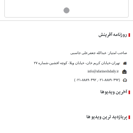
روزنامه آفرینش
صاحب امتیاز: عبدالله جعفرعلی جاسبی
تهران-خیابان کریم خان- خیابان ویلا- کوچه افشین-شماره ۲۷
info@afarineshdaily.ir
(۰۲۱-۸۸۸۹۰۴۹۲, ۰۲۱-۸۸۸۹۰۴۹۲)
آخرین ویدیوها
پربازدید ترین ویدیو ها