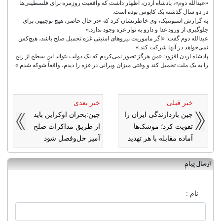
«عبدالله دوم»، پادشاه اردن، اظهار داشت که ‌واقعیت روزمره برای فلسطینی‌ها
در دو سال گذشته یک کابوس بوده است.
به گزارش اسپوتنیک، وی خاطرنشان کرد که «در حال حاضر، هیچ توجیهی برای
جلوگیری از ورود غذا و دارو به نوار غزه وجود ندارد.»
‌عبدالله دوم گفت: «اگر ماموریت نیروهای امنیتی غزه تحمیل صلح باشد، هیچ‌کس
نمی‌خواهد در آنها شرکت کند.»
پادشاه اردن افزود: «من هرگز تصور نمی‌کردم که یک دولت بتواند این سطح از رنج
را به یک ملت تحمیل کند و وقتی میزان ویرانی در غزه را دیدم، واقعاً شوکه شدم.»
خبر قبلی
خبر بعدی
چین بازدارندگی ایران را
چین:بحران اوکراین باید
تقویت کرد؛ موشک‌ها
از طریق مذاکرات صلح
آماده مقابله با هر تهدید
آمیز حل‌وفصل شود
ارسال پیام
نام :