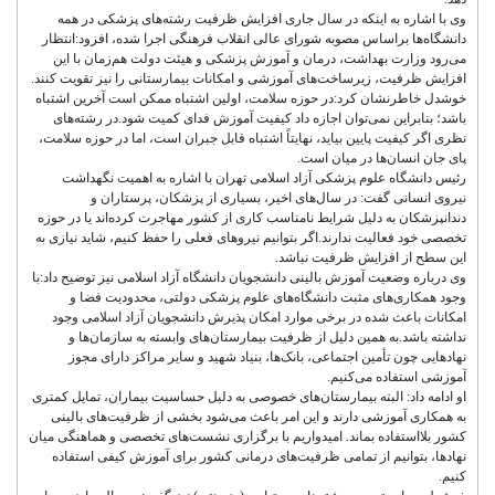
وی با اشاره به اینکه در سال جاری افزایش ظرفیت رشته‌های پزشکی در همه
دانشگاه‌ها براساس مصوبه شورای عالی انقلاب فرهنگی اجرا شده، افزود:انتظار
می‌رود وزارت بهداشت، درمان و آموزش پزشکی و هیئت دولت هم‌زمان با این
افزایش ظرفیت، زیرساخت‌های آموزشی و امکانات بیمارستانی را نیز تقویت کنند.
خوشدل خاطرنشان کرد:در حوزه سلامت، اولین اشتباه ممکن است آخرین اشتباه
باشد؛ بنابراین نمی‌توان اجازه داد کیفیت آموزش فدای کمیت شود.در رشته‌های
نظری اگر کیفیت پایین بیاید، نهایتاً اشتباه قابل جبران است، اما در حوزه سلامت،
پای جان انسان‌ها در میان است.
رئیس دانشگاه علوم پزشکی آزاد اسلامی تهران با اشاره به اهمیت نگهداشت
نیروی انسانی گفت: در سال‌های اخیر، بسیاری از پزشکان، پرستاران و
دندانپزشکان به دلیل شرایط نامناسب کاری از کشور مهاجرت کرده‌اند یا در حوزه
تخصصی خود فعالیت ندارند.اگر بتوانیم نیروهای فعلی را حفظ کنیم، شاید نیازی به
این سطح از افزایش ظرفیت نباشد.
وی درباره وضعیت آموزش بالینی دانشجویان دانشگاه آزاد اسلامی نیز توضیح داد:با
وجود همکاری‌های مثبت دانشگاه‌های علوم پزشکی دولتی، محدودیت فضا و
امکانات باعث شده در برخی موارد امکان پذیرش دانشجویان آزاد اسلامی وجود
نداشته باشد.به همین دلیل از ظرفیت بیمارستان‌های وابسته به سازمان‌ها و
نهادهایی چون تأمین اجتماعی، بانک‌ها، بنیاد شهید و سایر مراکز دارای مجوز
آموزشی استفاده می‌کنیم.
او ادامه داد: البته بیمارستان‌های خصوصی به دلیل حساسیت بیماران، تمایل کمتری
به همکاری آموزشی دارند و این امر باعث می‌شود بخشی از ظرفیت‌های بالینی
کشور بلااستفاده بماند. امیدواریم با برگزاری نشست‌های تخصصی و هماهنگی میان
نهادها، بتوانیم از تمامی ظرفیت‌های درمانی کشور برای آموزش کیفی استفاده
کنیم.