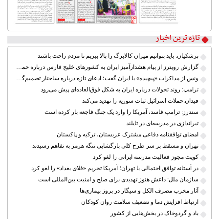
تازه ترین اخبار
پزشکیان: باید بتوانیم میزان کالابرگ را بالا ببریم تا مردم راحت باشند
گزارش رویترز از پیام هشدارآمیز ایران به کشورهای خلیج فارس درباره حمله آمریکا
ونس از مذاکرات «پیچیده» با ایران گفت؛ ادعای تازه درباره ساختار تصمیم‌گیری در تهران
ترامپ: روند تحولات درباره ایران به شکل فوق‌العاده‌ای پیش می‌رود
فیدان:حملات اسرائیل ثبات سوریه را تهدید می‌کند
سندرز: ترامپ فاسد، آمریکا را وارد یک جنگ فاجعه بار کرده است
تیراندازی در مدرسه‌ای در تایلند
امضای توافقنامه دفاعی مشترک عربستان، ترکیه و پاکستان
تهران و مسقط بر سر طرح کلی بازگشایی تنگه هرمز به تفاهم رسیدند
کویت مجوز فعالیت مدرسه ایرانی را لغو کرد
در آستانه توافق احتمالی با تهران؛ آمریکا تحریم «فلای بغداد» را لغو کرد
سازمان ملل: داعش هنوز تهدیدی برای صلح و امنیت بین‌المللی است
آثار مخرب مصرف الکل و سیگار در بروز بیماری‌ها
ارتباط افزایش دما و تضعیف سلامت روان کودکان
باد و گردوخاک در بخش‌هایی از کشور