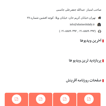
صاحب امتیاز: عبدالله جعفرعلی جاسبی
تهران-خیابان کریم خان- خیابان ویلا- کوچه افشین-شماره ۲۷
info@afarineshdaily.ir
(۰۲۱-۸۸۸۹۰۴۹۲, ۰۲۱-۸۸۸۹۰۴۹۲)
آخرین ویدیوها
پربازدید ترین ویدیو ها
صفحات روزنامه آفرینش