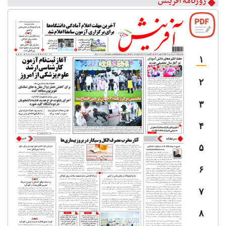
روزنامه آفرینش
۱
۲
۳
۴
۵
۶
۷
۸