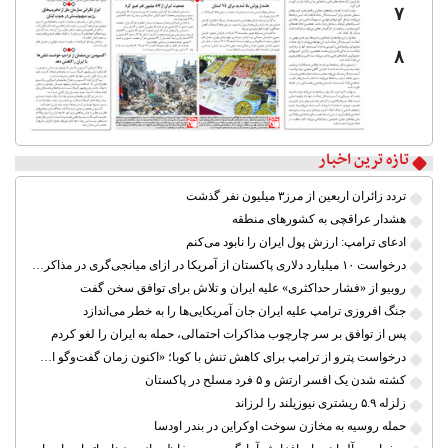
۷
۸
تازه ترین اخبار
تردد زائران اربعین از مرز۳ میلیون نفر گذشت
هشدار عراقچی به کشورهای منطقه
ادعای ترامپ: ارزش پول ایران را نابود می‌کنم
درخواست ۱۰ میلیارد دلاری پاکستان از آمریکا در ازای میانجی‌گری در مذاکرات ایران
روبیو از «فشار حداکثری» علیه ایران و تلاش برای توافق سخن گفت
جنگ افروزی ترامپ علیه ایران جان آمریکایی‌ها را به خطر می‌اندازد
پس از توافق بر سر چارچوب مذاکرات احتمالی، حمله به ایران را لغو کردم
درخواست پترو از ترامپ برای کاهش تنش با کوبا؛ «اکنون زمان گفت‌وگو است»
کشته شدن یک افسر ارتش و ۵ فرد مسلح در پاکستان
زلزله ۵.۹ ریشتری نیوزیلند را لرزاند
حمله روسیه به مخازن سوخت اوکراین در بندر اودسا