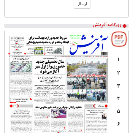
ارسال
روزنامه آفرینش
۱
۲
۳
۴
۵
۶