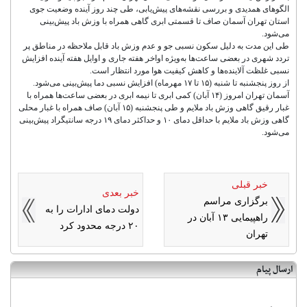
الگوهای همدیدی و بررسی نقشه‌های پیش‌یابی، طی چند روز آینده وضعیت جوی
استان تهران آسمان صاف تا قسمتی ابری گاهی همراه با وزش باد پیش‌بینی
می‌شود.
طی این مدت به دلیل سکون نسبی جو و عدم وزش باد قابل ملاحظه در مناطق پر
تردد شهری در بعضی ساعت‌ها به‌ویژه اواخر هفته جاری و اوایل هفته آینده افزایش
نسبی غلظت آلاینده‌ها و کاهش کیفیت هوا مورد انتظار است.
از روز پنجشنبه تا شنبه (۱۵ تا ۱۷ مهرماه) افزایش نسبی دما پیش‌بینی می‌شود.
آسمان تهران امروز (۱۴ آبان) کمی ابری تا نیمه ابری در بعضی ساعت‌ها همراه با
غبار رقیق گاهی وزش باد ملایم و طی پنجشنبه (۱۵ آبان) صاف همراه با غبار محلی
گاهی وزش باد ملایم با حداقل دمای ۱۰ و حداکثر دمای ۱۹ درجه سانتیگراد پیش‌بینی
می‌شود.
خبر قبلی
خبر بعدی
برگزاری مراسم
دولت دمای ادارات را به
راهپیمایی ۱۳ آبان در
۲۰ درجه محدود کرد
تهران
ارسال پیام