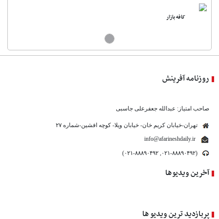
کافه بازار
روزنامه آفرینش
صاحب امتیاز: عبدالله جعفرعلی جاسبی
تهران-خیابان کریم خان- خیابان ویلا- کوچه افشین-شماره ۲۷
info@afarineshdaily.ir
(۰۲۱-۸۸۸۹۰۴۹۲, ۰۲۱-۸۸۸۹۰۴۹۲)
آخرین ویدیوها
پربازدید ترین ویدیو ها