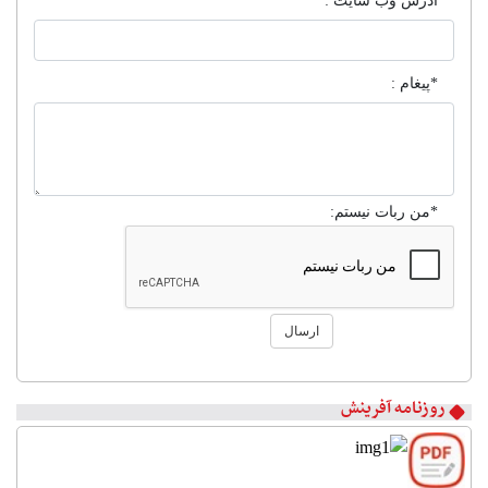
آدرس وب سایت :
*پیغام :
*من ربات نیستم:
ارسال
۱
۲
روزنامه آفرینش
۳
۴
۵
۶