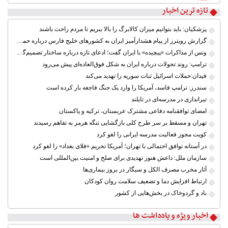
۷
تازه ترین اخبار
۸
پزشکیان: باید بتوانیم میزان کالابرگ را بالا ببریم تا مردم راحت باشند
گزارش رویترز از پیام هشدارآمیز ایران به کشورهای خلیج فارس درباره حمله آمریکا
ونس از مذاکرات «پیچیده» با ایران گفت؛ ادعای تازه درباره ساختار تصمیم‌گیری در تهران
ترامپ: روند تحولات درباره ایران به شکل فوق‌العاده‌ای پیش می‌رود
فیدان:حملات اسرائیل ثبات سوریه را تهدید می‌کند
سندرز: ترامپ فاسد، آمریکا را وارد یک جنگ فاجعه بار کرده است
تیراندازی در مدرسه‌ای در تایلند
امضای توافقنامه دفاعی مشترک عربستان، ترکیه و پاکستان
تهران و مسقط بر سر طرح کلی بازگشایی تنگه هرمز به تفاهم رسیدند
کویت مجوز فعالیت مدرسه ایرانی را لغو کرد
در آستانه توافق احتمالی با تهران؛ آمریکا تحریم «فلای بغداد» را لغو کرد
سازمان ملل: داعش هنوز تهدیدی برای صلح و امنیت بین‌المللی است
آثار مخرب مصرف الکل و سیگار در بروز بیماری‌ها
ارتباط افزایش دما و تضعیف سلامت روان کودکان
باد و گردوخاک در بخش‌هایی از کشور
اخبار ویژه و یادداشت ها