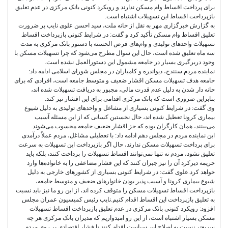
برای پرداخت اقساط وام مسکن ندارند و رویکرد کنونی بانک مرکزی در عدم تعلیق
بازپرداخت اقساط این تسهیلات اشتباه است.
به گزارش خبرگزاری مهر به نقل از خانه ملت، سید احسن علوی نایب بر ضرورت
تعلیق اقساط وام مسکن تأکید کرد و گفت: در شرایط کنونی بازپرداخت اقساط
تسهیلات واحدهای تولیدی و وام‌های قرض الحسنه با دستور بانک مرکزی به مدت
سه ماه تعلیق شده است، حال این سوال مطرح می‌شود که چرا تسهیلات مسکن با
وجود دربرگیری بسیار در جامعه مشمول این دستورالعمل نشده است.
نماینده مردم سنندج، دیواندره و کامیاران در مجلس شورای اسلامی ادامه داد:
جامعه هدف تسهیلات مسکن اقشار ضعیف و متوسط جامعه است، افرادی که برای
خانه دار شدن به دلیل عدم قدرت مالی، مجبور به دریافت تسهیلات شده اند،
بنابراین ضروری است که بانک مرکزی اقدامی برای این اقشار نیز کند.
وی گفت: در شرایط کنونی بسیاری از مشاغل و واحدهای تولیدی به دلیل شیوع
بیماری کرونا تعطیل شده اند، حال نخستین کسانی که از این مسئله آسیب
می‌بینند، همان کارگران بوده که جز اقشار ضعیف جامعه محسوب می‌شوند.
این نماینده مردم در مجلس دهم ادامه داد: با تعطیلی مشاغل، مردم عملاً درآمدی
برای پرداخت تسهیلات مسکن ندارند، حال اگر بازپرداخت این تسهیلات به سرعت
تعلیق نشود، مردم نه تنها نمی‌توانند اقساط تسهیلات را پرداخت کنند، بلکه باید
جریمه دیرکرد آن را نیز جبران کنند که این فشار مضاعفی را به خانواده‌ها وارد
خواهد کرد.علوی گفت: در شرایط کنونی بسیاری از کشورهای خارجی به دلیل
شیوع بیماری کرونا و آسیب پذیر بودن خانوارهای ضعیف و متوسط جامعه،
بازپرداخت اقساط تسهیلات مسکن را متوقف کرده اند، از این رو ما نیز باید نسبت
به تعلیق بازپرداخت این اقساط اقدام کنیم.نایب رئیس کمیسیون عمران مجلس
افزود: رویکرد کنونی بانک مرکزی در عدم تعلیق بازپرداخت اقساط تسهیلات
مسکن بسیار اشتباه است، از این رو امیدواریم که مدیران بانک مرکزی هر چه
سریع‌تر نسبت به اصلاح این سیاست اقدام کنند تا فشار اقتصادی بر روی مردم