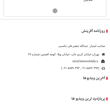
روزنامه آفرینش
صاحب امتیاز: عبدالله جعفرعلی جاسبی
تهران-خیابان کریم خان- خیابان ویلا- کوچه افشین-شماره ۲۷
info@afarineshdaily.ir
(۰۲۱-۸۸۸۹۰۴۹۲, ۰۲۱-۸۸۸۹۰۴۹۲)
آخرین ویدیوها
پربازدید ترین ویدیو ها