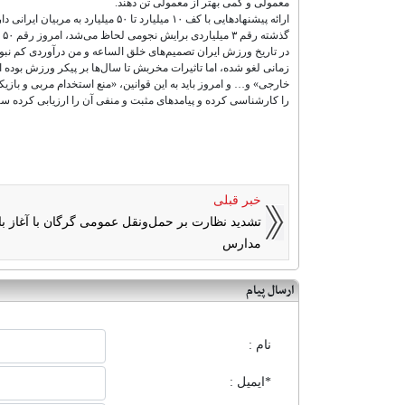
معمولی و کمی بهتر از معمولی تن دهند.
ارائه پیشنهادهایی با کف ۱۰ میلیارد 
گذشته رقم ۳ میلیاردی برایش نجومی لحاظ می‌شد، امروز رقم ۵۰ میلیاردی برای او مطرح می‌شود.
در تاریخ ورزش ایران تصمیم‌های خلق الساعه و من درآوردی کم نبو
خارجی» و… و امروز باید به این قوانین، «منع استخدام مربی و باز
را کارشناسی کرده و پیامدهای مثبت و منفی آن را ارزیابی کرده س
خبر قبلی
تشدید نظارت بر حمل‌و‌نقل عمومی گرگان با آغاز ب
مدارس
ارسال پیام
نام :
*ایمیل :