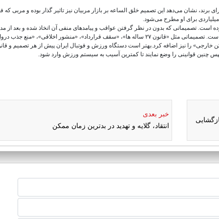
تا ۵۰ میلیارد به مربیان ایرانی دارای برند، نشان می‌دهد این تصمیم خلق الساعه بر بازار مربیان نیز تاثیر گذار بوده و مربی که
ده است. تصمیماتی که بدون در نظر گرفتن عواقب و پیامدهای منفی آن اتخاذ شده و بعد از م
زمانی لغو شده، اما تاثیرات مخربش تا سال‌ها بر پیکر ورزش بوده است. تصمیماتی مثل «قانون ۲۷ ساله ها»، «سقف قرارداد»، «منشور اخلاقی»، «منع 
یکن خارجی» را نیز اضافه کرد.بهتر است دستگاه ورزش و فوتبال ایران پیش از هر تصمیم و قان
پس چنین قوانینی را وضع نمایند تا کمترین آسیب به سیستم ورزش وارد شود.
خبر بعدی
ازگشایی
انتقاد، گلایه و تهدید در بدترین زمان ممکن