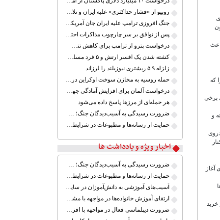
درخواست ۱۰ میلیارد دلاری پاکستان از آمریکا در ازای میانجی‌گری در مذاکرات ایران
روبیو از «فشار حداکثری» علیه ایران و تلاش برای توافق سخن گفت
ی
جنگ افروزی ترامپ علیه ایران جان آمریکایی‌ها را به خطر می‌اندازد
ون
پس از توافق بر سر چارچوب مذاکرات احتمالی، حمله به ایران را لغو کردم
باعث
درخواست پترو از ترامپ برای کاهش تنش با کوبا؛ «اکنون زمان گفت‌وگو است»
کشته شدن یک افسر ارتش و ۵ فرد مسلح در پاکستان
زلزله ۵.۹ ریشتری نیوزیلند را لرزاند
حمله روسیه به مخازن سوخت اوکراین در بندر اودسا
 که
درخواست آلمان برای افزایش آمادگی جهت حفاظت از مرزهای اتحادیه اروپا
 برخی
هر حمله‌ای از مرزها پاسخ داده می‌شود
ضرورت رسیدگی به آسیب‌دیدگان جنگ؛ حمایت از کارگران و خانواده‌ها
ه و
حمایت از رسانه‌ها و مطبوعات در شرایط جنگی
دروی
نار
اخبار ویژه و یادداشت ها
ضرورت رسیدگی به آسیب‌دیدگان جنگ؛ حمایت از کارگران و خانواده‌ها
 آغاز
حمایت از رسانه‌ها و مطبوعات در شرایط جنگی
ا
آسیب‌های آموزشی به دانش‌آموزان در سایه ابهام بازگشایی مدارس
ارتقای آموزش خانواده‌ها در مواجهه با مشکلات خاص
 خرید
ضرورت دیپلماسی فعال در مواجهه با افزایش تنش‌های نظامی میان ایران و آمریکا