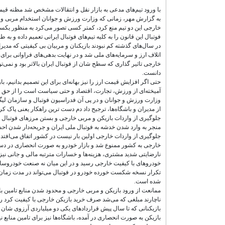
با ورود تیم‌های مدعی به بازار نقل و انتقالات مشخص شد مظنه قیم
به گزارش مهر، زمانی که وزارت ورزش و جوانان استخدام مربی و ب
خارجی این دو تیم منع کرد، کمتر کسی تصور می‌کرد به منظور یکسا
فوتبال این قانون را به کلیه تیم‌های فوتبال ایرانی تعمیم داده و ب
در سال‌های گذشته کم نبودند بازیکنان و مربیان بی کیفیتی که مدیران 
اتلاف ارز و سرمایه‌های ملی شد و در نهایت بدهی‌های فراوانی برای با
خارجی تاثیر گذاری که سطح شان از فوتبال ایران بالاتر بود و نمی‌توان
دانست.
حتی اگر افزایش قیمت ارز را نیز بهانه‌ای برای این تصمیم بدانیم، 
آمیخته‌ای از ورزش، تجارت، اقتصاد و حتی سیاست است را از حق
وزارت ورزش و جوانان و در پی آن فدراسیون فوتبال و سازمان لیگ 
از مدیران و باشگاه‌ها، ترجیح داد دم دست ترین راهکار یعنی پاک ک
جلوگیری از واردات بازیکن و مربی خارجی و بستن مرزهای فوتبال بر 
منجر به وارد شدن خدشه به فوتبال ملی ایران و جریحه‌دار شدن اح
جلوگیری از واردات خارجی اولین بار نیست در کشور اتفاق می‌افتد 
خارجی به کشور ممنوع شد و بازار خودرو به صورت انحصاری در دست د
نارضایتی شدید مشتری، هزینه‌ها و خسارات مترتبه مالی و جانی نیز 
خودروهای با کیفیت خارجی رسید و در این میان نه صنعت خودروساز
تکرار نسخه شکست خورده خودرو در فوتبال می‌تواند در مدت زمان کوتا
شده است.
ممانعت از ورود بازیکن و مربی خارجی و محدود شدن منابع تامین با
ناچارند مبلغی که می‌شد صرف خرید بازیکن خارجی با کیفیت کرد را
بازیکنانی که تا سال پیش قراردادهای یکی دو میلیاردی آرزوی شان بود
بازیکن به صورت انحصاری در آمده، باشگاه‌ها نیز برای تامین منابع