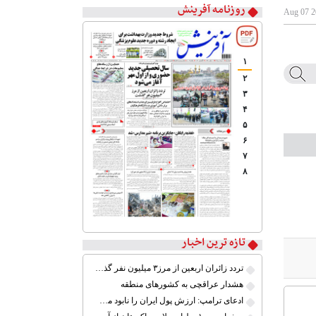
روزنامه آفرینش
۱
۲
۳
۴
۵
۶
۷
۸
تازه ترین اخبار
تردد زائران اربعین از مرز۳ میلیون نفر گذشت
هشدار عراقچی به کشورهای منطقه
ادعای ترامپ: ارزش پول ایران را نابود می‌کنم