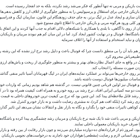
ت بازیکن و مربی نه تنها آنطور که فکر می‌شد رشد نکرده، بلکه به حد انفجار رسیده است.
ازیکن خارجی برای استقلال و پرسپولیس را به منظور جلوگیری از اتلاف ارز و کاهش بدهی‌ها
ن سازی و ایجاد عدل در لیگ برتر، به جای حذف زودهنگام این قانون، سازمان لیگ و فدراسی
ه طور کلی ورود هرگونه مربی و بازیکن خارجی تا اطلاع ثانوی ممنوع شود.
از روی نا آگاهی، نا بلدی یا همکاری با شبکه‌های دلالی اقدام به جذب آنها کردند و این اتفاق 
شگاه‌ها، فوتبال و در نهایت کشور ایجاد کرد. اما در این میان کم هم نبودند مربیان و بازیکنان
 و نباید استخدام و استفاده از آنها را اتلاف سرمایه
باز هم باید آن را بی منطق دانست چرا که فوتبال باعث و دلیل رشد نرخ ارز نشده که این رشته را
 طبیعی‌اش محروم کرد.
در واقع به جای اعمال نظارت‌های بهتر و بیشتر به منظور جلوگیری از ریخت و پاش‌های ارزی
ردن صورت مسئله را انتخاب کند.
روی خارجی‌ها می‌تواند بر عملکرد نماینده‌های ایران در لیگ قهرمانان آسیا تاثیر منفی گذاشت
ساسات میلیون‌ها فوتبال دوست داشته باشد.
و فوتبال نیز اولین قربانی چنین قانونی نیست. در گذشته هم شاهد بودیم زمانی که واردات خو
و سه کمپانی ایرانی افتاد، نرخ رشد بی رویه خودرو به همراه افت کیفیت همراه بود تا در ک
رشد قابل ملاحظه‌ای پیدا کند. این چنین بود که نرخ بی کیفیت ترین خودروهای داخلی به قیمت
ی رشد کرد (بلکه افت هم کرد)، نه مشتری رضایت داشت و نه بازار خودرو کنترل شد.
هی تاثیرات منفی خود را بگذارد و نگاه به بازار نقل و انتقالات نشان می‌دهد این تاثیر گذاری
زیکن و مربی باعث شد تا یک شبه نرخ بازیکنان و مربیان رشد چشمگیری پیدا کرده و باشگاه‌ه
 صرف خرید بازیکنان معمولی داخلی نمایند.
، امروز دَم از قراردادهای ده-دوازده میلیاردی می‌زنند و چون بازار رقابت از بین رفته و بازار
 نیروی انسانی لازم و رضایت (مقطعی) هواداران خود ناچارند به درخواست‌های نجومی بازیکنان