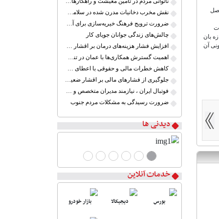
ناتوانی مردم در تأمین معیشت و راهکارهای کم اثر
 فصل
نقش مخرب دخانیات مدرن شده در سلامت جوانان
ضرورت ترویج فرهنگ خیریه‌سازی برای آموزش کودکان کم برخوردار ایران
دت
چالش‌های زندگی جوانان جویای کار
جذب دروازه بان
ونی آن
افزایش فشار هزینه‌های درمان بر اقشار ضعیف
اهمیت گسترش همکاری‌ها با عمان در تنگه هرمز
کاهش خطرات مالی و حقوقی با اعطای گواهینامه موتور سیکلت
جلوگیری از فشارهای مالی بر اقشار ضعیف جامعه ایران در شرایط بحرانی
فوتبال ایران ، نیازمند مدیران متخصص و آینده نگر
ضرورت رسیدگی به مشکلات مردم جنوب
دیدنی ها
خدمات آنلاین
بورس
دیجیکالا
بازار خودرو