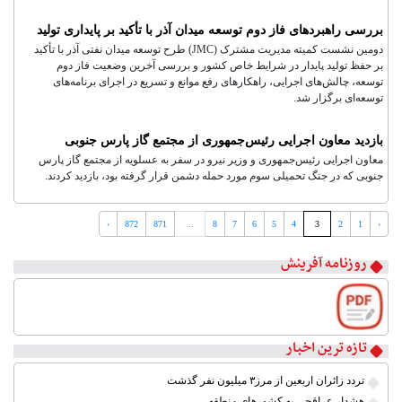
بررسی راهبردهای فاز دوم توسعه میدان آذر با تأکید بر پایداری تولید
دومین نشست کمیته مدیریت مشترک (JMC) طرح توسعه میدان نفتی آذر با تأکید
بر حفظ تولید پایدار در شرایط خاص کشور و بررسی آخرین وضعیت فاز دوم
توسعه، چالش‌های اجرایی، راهکارهای رفع موانع و تسریع در اجرای برنامه‌های
توسعه‌ای برگزار شد.
بازدید معاون اجرایی رئیس‌جمهوری از مجتمع گاز پارس جنوبی
معاون اجرایی رئیس‌جمهوری و وزیر نیرو در سفر به عسلویه از مجتمع گاز پارس
جنوبی که در جنگ تحمیلی سوم مورد حمله دشمن قرار گرفته بود، بازدید کردند.
۱
›
872
871
...
8
7
6
5
4
3
2
1
‹
۲
روزنامه آفرینش
۳
۴
۵
۶
۷
تازه ترین اخبار
۸
تردد زائران اربعین از مرز۳ میلیون نفر گذشت
هشدار عراقچی به کشورهای منطقه