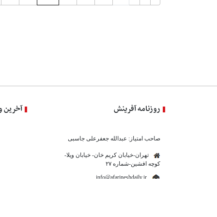
روزنامه آفرینش
آخرین و
صاحب امتیاز: عبدالله جعفرعلی جاسبی
تهران-خیابان کریم خان- خیابان ویلا-
کوچه افشین-شماره ۲۷
info@afarineshdaily.ir
(۰۲۱-۸۸۸۹۰۴۹۲, ۰۲۱-۸۸۸۹۰۴۹۲)