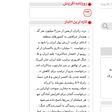
روزنامه آفرینش
تازه ترین اخبار
۱
۲
تردد زائران اربعین از مرز۳ میلیون نفر گذشت
۳
هشدار عراقچی به کشورهای منطقه
۴
ادعای ترامپ: ارزش پول ایران را نابود می‌کنم
۵
درخواست ۱۰ میلیارد دلاری پاکستان از آمریکا در ازای میانجی‌گری در مذاکرات ایران
۶
روبیو از «فشار حداکثری» علیه ایران و تلاش برای توافق سخن گفت
۷
جنگ افروزی ترامپ علیه ایران جان آمریکایی‌ها را به خطر می‌اندازد
۸
پس از توافق بر سر چارچوب مذاکرات احتمالی، حمله به ایران را لغو کردم
درخواست پترو از ترامپ برای کاهش تنش با کوبا؛ «اکنون زمان گفت‌وگو است»
کشته شدن یک افسر ارتش و ۵ فرد مسلح در پاکستان
زلزله ۵.۹ ریشتری نیوزیلند را لرزاند
حمله روسیه به مخازن سوخت اوکراین در بندر اودسا
درخواست آلمان برای افزایش آمادگی جهت حفاظت از مرزهای اتحادیه اروپا
هر حمله‌ای از مرزها پاسخ داده می‌شود
ضرورت رسیدگی به آسیب‌دیدگان جنگ؛ حمایت از کارگران و خانواده‌ها
حمایت از رسانه‌ها و مطبوعات در شرایط جنگی