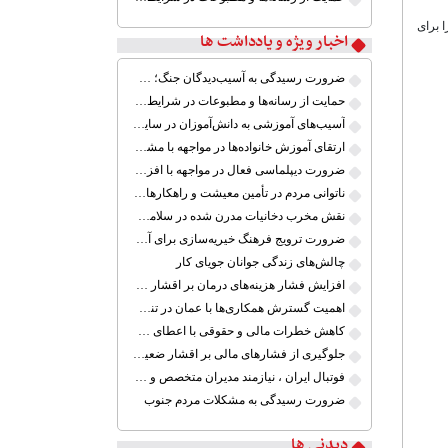
 برای
اخبار ویژه و یادداشت ها
ضرورت رسیدگی به آسیب‌دیدگان جنگ؛ حمایت از کارگران و خانواده‌ها
حمایت از رسانه‌ها و مطبوعات در شرایط جنگی
آسیب‌های آموزشی به دانش‌آموزان در سایه ابهام بازگشایی مدارس
ارتقای آموزش خانواده‌ها در مواجهه با مشکلات خاص
ضرورت دیپلماسی فعال در مواجهه با افزایش تنش‌های نظامی میان ایران و آمریکا
ناتوانی مردم در تأمین معیشت و راهکارهای کم اثر
نقش مخرب دخانیات مدرن شده در سلامت جوانان
ضرورت ترویج فرهنگ خیریه‌سازی برای آموزش کودکان کم برخوردار ایران
چالش‌های زندگی جوانان جویای کار
افزایش فشار هزینه‌های درمان بر اقشار ضعیف
اهمیت گسترش همکاری‌ها با عمان در تنگه هرمز
کاهش خطرات مالی و حقوقی با اعطای گواهینامه موتور سیکلت
جلوگیری از فشارهای مالی بر اقشار ضعیف جامعه ایران در شرایط بحرانی
فوتبال ایران ، نیازمند مدیران متخصص و آینده نگر
ضرورت رسیدگی به مشکلات مردم جنوب
دیدنی ها