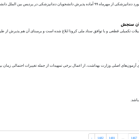
معاون بین الملل دانشگاه علوم پزشکی ایران گفت: در صورت تایید بورد دندانپزشکی از مهرماه ۹۹ آماده پذیرش دانشجویان دندانپزشکی در پردیس بین الملل 
مان سنجش
ات تکمیلی قطعی و با توافق ستاد ملی کرونا ابلاغ شده است و برمبنای آن هم پذیرش از طر
زمون‌های اصلی وزارت بهداشت، از اعمال برخی تمهیدات از جمله تغییرات احتمالی زمان‌ ب
باشد.
›
1482
1481
...
1467