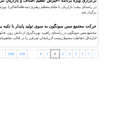
برگزاری ویژه برنامه «خیزش عظیم اصناف و بازاریان تبر
برگزار شد.
حرکت مجتمع مس سونگون به سوی تولید پایدار با تکیه بر
مجتمع مس سونگون در راستای راهبرد بهره‌گیری از دانش روز، فناوری
اداره‌کل حفاظت محیط‌زیست آذربایجان شرقی را در قالب تفاهم‌نامه
›
1560
1559
...
8
7
6
5
4
3
2
1
‹