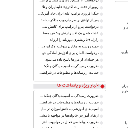
درخواست ۱۰ میلیارد دلاری پاکستان از آمریکا در ازای میانجی‌گری در مذاکرات ایران
روبیو از «فشار حداکثری» علیه ایران و تلاش برای توافق سخن گفت
جنگ افروزی ترامپ علیه ایران جان آمریکایی‌ها را به خطر می‌اندازد
پس از توافق بر سر چارچوب مذاکرات احتمالی، حمله به ایران را لغو کردم
درخواست پترو از ترامپ برای کاهش تنش با کوبا؛ «اکنون زمان گفت‌وگو است»
 و
کشته شدن یک افسر ارتش و ۵ فرد مسلح در پاکستان
زلزله ۵.۹ ریشتری نیوزیلند را لرزاند
حمله روسیه به مخازن سوخت اوکراین در بندر اودسا
أمین
درخواست آلمان برای افزایش آمادگی جهت حفاظت از مرزهای اتحادیه اروپا
هر حمله‌ای از مرزها پاسخ داده می‌شود
ضرورت رسیدگی به آسیب‌دیدگان جنگ؛ حمایت از کارگران و خانواده‌ها
حمایت از رسانه‌ها و مطبوعات در شرایط جنگی
اخبار ویژه و یادداشت ها
برای
طرح
ضرورت رسیدگی به آسیب‌دیدگان جنگ؛ حمایت از کارگران و خانواده‌ها
حمایت از رسانه‌ها و مطبوعات در شرایط جنگی
آسیب‌های آموزشی به دانش‌آموزان در سایه ابهام بازگشایی مدارس
ارتقای آموزش خانواده‌ها در مواجهه با مشکلات خاص
ضرورت دیپلماسی فعال در مواجهه با افزایش تنش‌های نظامی میان ایران و آمریکا
ا
ش