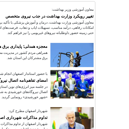
معاون آموزشی وزیر بهداشت:
تغییر رویکرد وزارت بهداشت در جذب نیروی متخصص
معاون آموزشی وزارت بهداشت، درمان و آموزش پزشکی با تأکید بر
امکانات رفاهی، درآمد مناسب، تسهیلات ایاب و ذهاب، فرصت‌های اد
حتی زمینه حضور داوطلبانه نیروهای غیربومی را نیز فراهم کند.
معجزه همدلی؛ پایداری برق 
همراهی مردم کشور در مدیریت مصر
برق مشترکان این استان شد.
با حضور استاندار اصفهان انجام شد
امضای تفاهم‌نامه اتصال نیر
در جلسه میز انرژی‌های نوین است
اتصال نیروگاه‌های خورشیدی به ش
«شهر خورشیدی» رونمایی گردید.
شهردار اصفهان مطرح کرد:
تداوم مذاکرات شهرداری اصفه
شهردار اصفهان از تداوم مذاکرات با
نهایی شدن توافقات، مسیر تکمیل ی