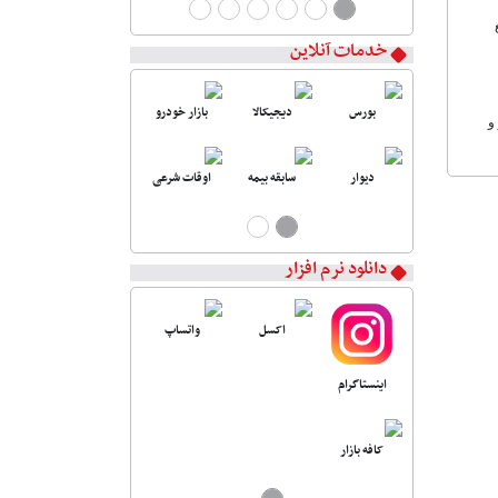
 جامع
خدمات آنلاین
بورس
دیجیکالا
بازار خودرو
و
دیوار
سابقه بیمه
اوقات شرعی
دانلود نرم افزار
اکسل
واتساپ
اینستاگرام
کافه بازار