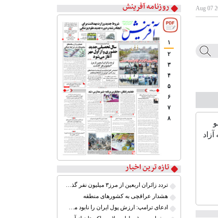
روزنامه آفرینش
۱
۲
۳
۴
۵
۶
۷
۸
تازه ترین اخبار
تردد زائران اربعین از مرز۳ میلیون نفر گذشت
هشدار عراقچی به کشورهای منطقه
ادعای ترامپ: ارزش پول ایران را نابود می‌کنم